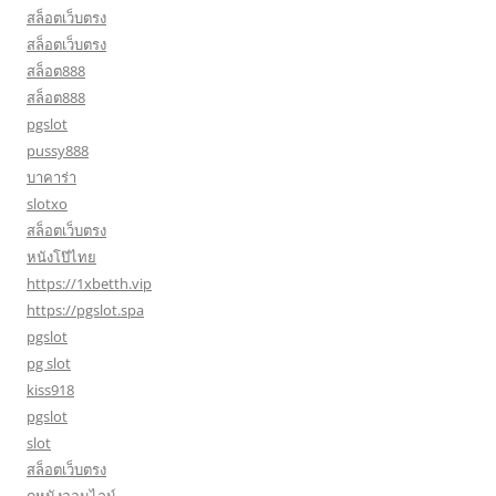
สล็อตเว็บตรง
สล็อตเว็บตรง
สล็อต888
สล็อต888
pgslot
pussy888
บาคาร่า
slotxo
สล็อตเว็บตรง
หนังโป๊ไทย
https://1xbetth.vip
https://pgslot.spa
pgslot
pg slot
kiss918
pgslot
slot
สล็อตเว็บตรง