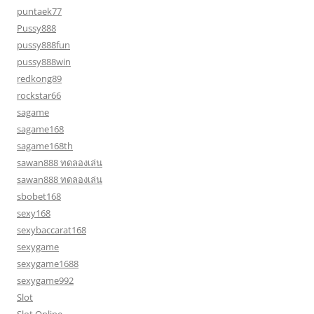
puntaek77
Pussy888
pussy888fun
pussy888win
redkong89
rockstar66
sagame
sagame168
sagame168th
sawan888 ทดลองเล่น
sawan888 ทดลองเล่น
sbobet168
sexy168
sexybaccarat168
sexygame
sexygame1688
sexygame992
Slot