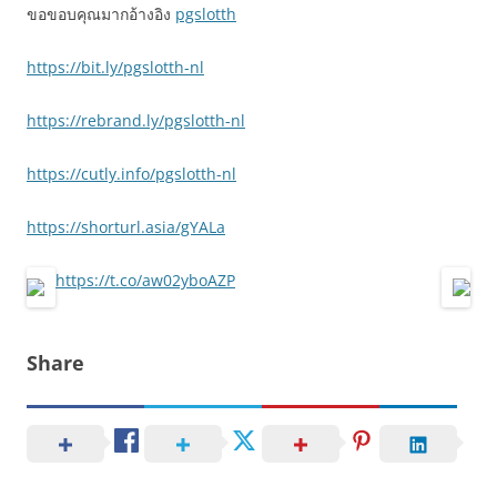
ขอขอบคุณมากอ้างอิง
pgslotth
https://bit.ly/pgslotth-nl
https://rebrand.ly/pgslotth-nl
https://cutly.info/pgslotth-nl
https://shorturl.asia/gYALa
https://t.co/aw02yboAZP
Share