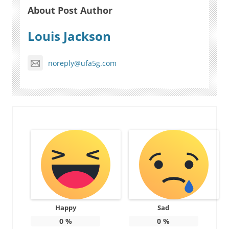
About Post Author
Louis Jackson
noreply@ufa5g.com
Happy
Sad
0
%
0
%