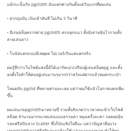
แม้กระนั้นกับ pgslotth มันแตกต่างกันตั้งแต่วันแรกที่ผมเล่น
• ฝากปุบปับ เงินเข้าทันที ไม่เกิน 5 วินาที
• มีเกมสล็อตจากค่าย pgslotth ครบทุกแนว ทั้งยังสายลุ้นไวรวมทั้ง
สายเล่นยาว
• โบนัสแตกแบบมีเหตุผล ไม่เวอร์เกินแต่แตกจริง
ผมรู้สึกว่าเว็บไซต์แห่งนี้มิได้เอารัดเอาเปรียบผู้เล่นสล็อตpg และตั้ง
อกตั้งใจทำให้คนอยู่เล่นนานๆมากกว่าหวังแค่ฝากแล้วหมดกระเป๋า
โหมดลับ pgslot ที่หลายท่านละเลย แต่ว่าผมใช้แล้วโอกาสแตกเพิ่ม
ขึ้น
ผมเล่นเกมpgslotthมาหลายปี รวมทั้งสังเกตว่าเวลาคนเข้าเว็บไซต์
สล็อต จำนวนมากจะกดเล่นแบบธรรมดา หมุนครั้งละตา รอคอยลุ้น
รอบฟรีสปินจาก Scatter ซึ่งก็บันเทิงใจดีนะ แต่ว่าปัญหาคือบาง
เกมpgslotthกว่าฟรีสปินจะมาต้องใช้เวลานานมากมาย ทำให้ทุน