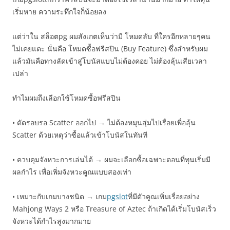
เริ่มหาย ความระทึกใจก็น้อยลง
แต่ว่าใน สล็อตpg ผมสังเกตเห็นว่ามี โหมดลับ ที่ใครอีกหลายๆคน
ไม่เคยแตะ นั่นคือ โหมดซื้อฟรีสปิน (Buy Feature) ซึ่งสำหรับผม
แล้วมันคือทางลัดเข้าสู่โบนัสแบบไม่ต้องคอย ไม่ต้องลุ้นเสียเวลา
เปล่า
ทำไมผมถึงเลือกใช้โหมดซื้อฟรีสปิน
• ตัดรอบรอ Scatter ออกไป → ไม่ต้องหมุนสุ่มไปเรื่อยเพื่อลุ้น
Scatter ด้วยเหตุว่าซื้อแล้วเข้าโบนัสในทันที
• ควบคุมจังหวะการเล่นได้ → ผมจะเลือกซื้อเฉพาะตอนที่ทุนเริ่มมี
ผลกำไร เพื่อเพิ่มจังหวะคูณแบบสองเท่า
• เหมาะกับเกมบางชนิด → เกม
pgslot
ที่มีตัวคูณเพิ่มเรื่อยอย่าง
Mahjong Ways 2 หรือ Treasure of Aztec ถ้าเกิดได้เริ่มโบนัสเร็ว
จังหวะได้กำไรสูงมากมาย