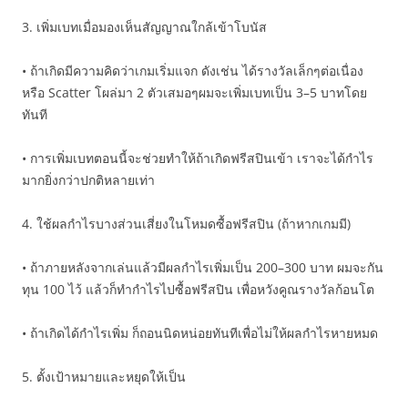
3. เพิ่มเบทเมื่อมองเห็นสัญญาณใกล้เข้าโบนัส
• ถ้าเกิดมีความคิดว่าเกมเริ่มแจก ดังเช่น ได้รางวัลเล็กๆต่อเนื่อง
หรือ Scatter โผล่มา 2 ตัวเสมอๆผมจะเพิ่มเบทเป็น 3–5 บาทโดย
ทันที
• การเพิ่มเบทตอนนี้จะช่วยทำให้ถ้าเกิดฟรีสปินเข้า เราจะได้กำไร
มากยิ่งกว่าปกติหลายเท่า
4. ใช้ผลกำไรบางส่วนเสี่ยงในโหมดซื้อฟรีสปิน (ถ้าหากเกมมี)
• ถ้าภายหลังจากเล่นแล้วมีผลกำไรเพิ่มเป็น 200–300 บาท ผมจะกัน
ทุน 100 ไว้ แล้วก็ทำกำไรไปซื้อฟรีสปิน เพื่อหวังคูณรางวัลก้อนโต
• ถ้าเกิดได้กำไรเพิ่ม ก็ถอนนิดหน่อยทันทีเพื่อไม่ให้ผลกำไรหายหมด
5. ตั้งเป้าหมายและหยุดให้เป็น