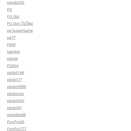
panda555
PG
PG Slot
PG Slot เว็บใหม่
pg SuperGame
pg77
Pg99
pgjoker
pgk44
PGSlot
pgslot168
pgslot77
pgslot9999
pgslotceo
pgslotfish
pgslotth
pokebet88
PunPro66
PunPro777