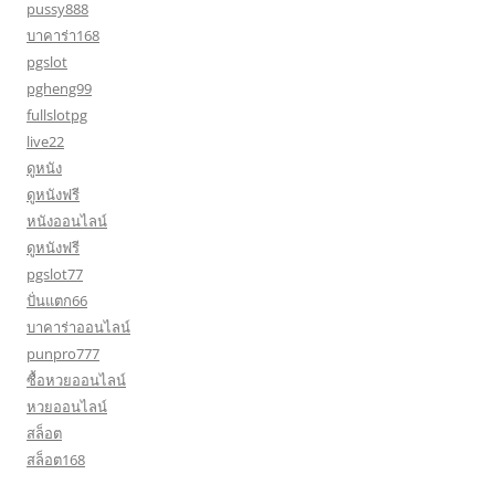
pussy888
บาคาร่า168
pgslot
pgheng99
fullslotpg
live22
ดูหนัง
ดูหนังฟรี
หนังออนไลน์
ดูหนังฟรี
pgslot77
ปั่นแตก66
บาคาร่าออนไลน์
punpro777
ซื้อหวยออนไลน์
หวยออนไลน์
สล็อต
สล็อต168