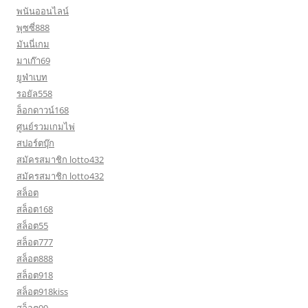
พนันออนไลน์
พุซซี่888
มันนี่เกม
มาเก๊า69
ยูฟ่าเบท
รอยัล558
ล็อกดาวน์168
ศูนย์รวมเกมไพ่
สปอร์ตบุ๊ก
สมัครสมาชิก lotto432
สมัครสมาชิก lotto432
สล็อต
สล็อต168
สล็อต55
สล็อต777
สล็อต888
สล็อต918
สล็อต918kiss