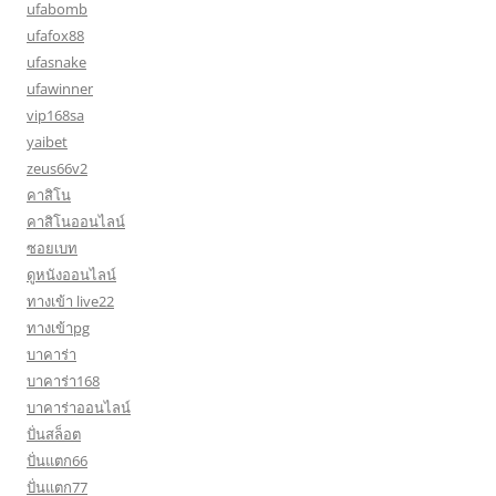
ufabomb
ufafox88
ufasnake
ufawinner
vip168sa
yaibet
zeus66v2
คาสิโน
คาสิโนออนไลน์
ซอยเบท
ดูหนังออนไลน์
ทางเข้า live22
ทางเข้าpg
บาคาร่า
บาคาร่า168
บาคาร่าออนไลน์
ปั่นสล็อต
ปั่นแตก66
ปั่นแตก77