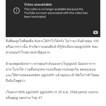
สิ่งที่ผมถูกใจที่สุดคือ จังหวะได้กำไรได้จริง ไม่ว่าจะเริ่มด้วยทุน 100
หรือมากกว่านั้น ถ้าเกิดวางแผนดีแล้วก็รู้จักเลือกเกมpgslotth ช่อง
ทางถอนกำไรหลายเท่ามีสูงมาก
ด้วยเหตุผลดังกล่าว หากคุณกำลังมองหาเว็บpgslot ป้อมปราการ
อาจ โปร่งใส รวมทั้งสนุกสนานจนถึงอยากเล่นทุกวัน ผมขอเสนอ
แนะให้ท่านทดลองสมัคร pgslotth แล้วคุณจะเข้าจิตใจว่าทำไมผม
ถึงมั่นใจพูดว่า
เว็บตรง100% pgslotth pgslotth.nl 29 ส.ค. 2568 Jamal casino
สล็อตpg แตกง่าย Top 47