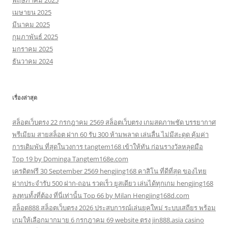
พฤษภาคม 2025
เมษายน 2025
มีนาคม 2025
กุมภาพันธ์ 2025
มกราคม 2025
ธันวาคม 2024
เรื่องล่าสุด
สล็อตเว็บตรง 22 กรกฎาคม 2569 สล็อตเว็บตรง เกมสดภาพชัด บรรยากาศ
พรีเมียม สายสล็อต ฝาก 60 รับ 300 ห้ามพลาด เล่นลื่น ไม่มีสะดุด คุ้มค่า
การเดิมพัน ที่สุดในวงการ tangtem168 เข้าให้ทัน ก่อนรางวัลหลุดมือ
Top 19 by Dominga Tangtem168e.com
เครดิตฟรี 30 September 2569 hengjing168 คาสิโน ที่ดีที่สุด ของไทย
ฝากประจำรับ 500 ฝาก-ถอน รวดเร็ว ยูสเดียว เล่นได้ทุกเกม hengjing168
ลงทุนทั้งที่ต้อง ที่นี่เท่านั้น Top 66 by Milan Hengjing168d.com
สล็อต888 สล็อตเว็บตรง 2026 ประสบการณ์เล่นยุคใหม่ ระบบเสถียร พร้อม
เกมให้เลือกมากมาย 6 กรกฎาคม 69 website ตรง jin888.asia casino