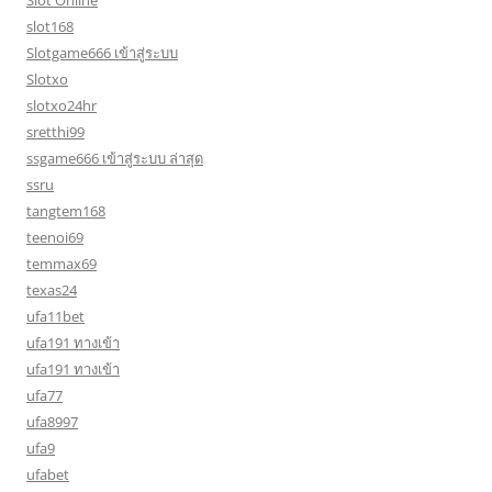
Slot Online
slot168
Slotgame666 เข้าสู่ระบบ
Slotxo
slotxo24hr
sretthi99
ssgame666 เข้าสู่ระบบ ล่าสุด
ssru
tangtem168
teenoi69
temmax69
texas24
ufa11bet
ufa191 ทางเข้า
ufa191 ทางเข้า
ufa77
ufa8997
ufa9
ufabet