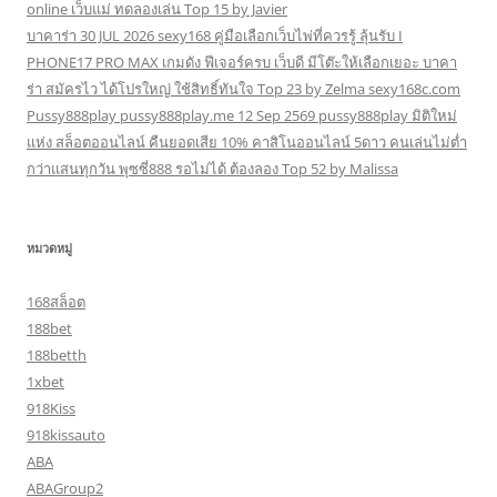
online เว็บแม่ ทดลองเล่น Top 15 by Javier
บาคาร่า 30 JUL 2026 sexy168 คู่มือเลือกเว็บไพ่ที่ควรรู้ ลุ้นรับ I
PHONE17 PRO MAX เกมดัง ฟีเจอร์ครบ เว็บดี มีโต๊ะให้เลือกเยอะ บาคา
ร่า สมัครไว ได้โปรใหญ่ ใช้สิทธิ์ทันใจ Top 23 by Zelma sexy168c.com
Pussy888play pussy888play.me 12 Sep 2569 pussy888play มิติใหม่
แห่ง สล็อตออนไลน์ คืนยอดเสีย 10% คาสิโนออนไลน์ 5ดาว คนเล่นไม่ต่ำ
กว่าแสนทุกวัน พุซซี่888 รอไม่ได้ ต้องลอง Top 52 by Malissa
หมวดหมู่
168สล็อต
188bet
188betth
1xbet
918Kiss
918kissauto
ABA
ABAGroup2