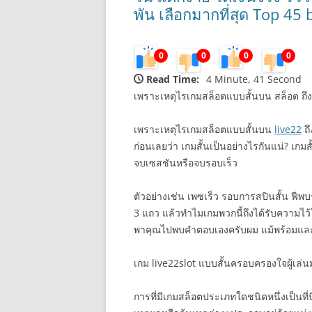
พัน เลือกมากที่สุด Top 45
0
0
0
0
Read Time:
4 Minute, 41 Second
เพราะเหตุไรเกมสล็อตแบบสั้นบน สล็อต ถึงเป็
เพราะเหตุไรเกมสล็อตแบบสั้นบน
live22
ถึ
ก่อนเลยว่า เกมสั้นเป็นอย่างไรกันแน่? เกมสั
จบเซสชันหรือจบรอบเร็ว
ตัวอย่างเช่น เพซเร็ว รอบการสปินสั้น ฟีพบ
3 แถว แล้วทำไมเกมพวกนี้ถึงได้รับความไว
พาคุณไปพบคำตอบเองครับผม แม้พร้อมและก
เกม live22slot แบบสั้นครอบครองใจผู้เล่น
การที่มีเกมสล็อตประเภทใดชนิดหนึ่งเป็นที่