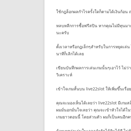
ใช้กฎล็อกผลกำไรครั้งใดก็ตามได้เงินก้อน 
หลบหลีกการซื้อฟรีสปิน หากคุณไม่มีทุนมาก
นะครับ
ตั้งเวลาหรือกฎเล็กๆสำหรับในการหยุดเล่
นาทีก็เลิกได้เลย
เขียนบันทึกผลการเล่นเกมนั้นๆเอาไว้ ไม่
วิเคราะห์
เข้าใจเกมสั้นบน live22slot ให้เพิ่มขึ้นเรื
คุณจะมองเห็นได้เลยว่า live22slot มีเกม
ผมมั่นอกมั่นใจเลยว่า คุณจะเข้าหัวใจได้ใ
เกมยาวตอนนี้ โดยส่วนตัว ผมก็เป็นคนอีกคนห
ด้วยเหตุว่าเล่นในเวลาจำกัดได้ดิบได้ดี ไม่