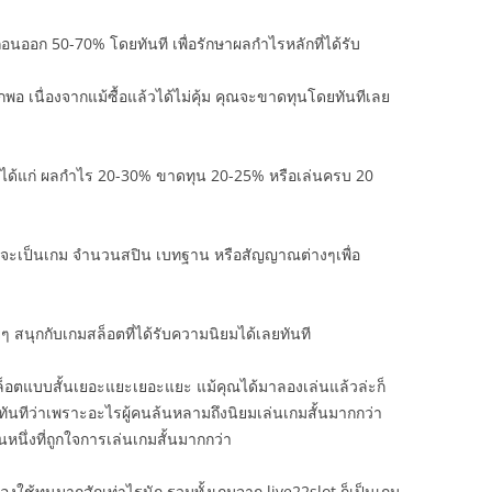
ถอนออก 50-70% โดยทันที เพื่อรักษาผลกำไรหลักที่ได้รับ
พอ เนื่องจากแม้ซื้อแล้วได้ไม่คุ้ม คุณจะขาดทุนโดยทันทีเลย
น ได้แก่ ผลกำไร 20-30% ขาดทุน 20-25% หรือเล่นครบ 20
ว่าจะเป็นเกม จำนวนสปิน เบทฐาน หรือสัญญาณต่างๆเพื่อ
่อยๆ สนุกกับเกมสล็อตที่ได้รับความนิยมได้เลยทันที
สล็อตแบบสั้นเยอะแยะเยอะแยะ แม้คุณได้มาลองเล่นแล้วล่ะก็
นทันทีว่าเพราะอะไรผู้คนล้นหลามถึงนิยมเล่นเกมสั้นมากกว่า
นึ่งที่ถูกใจการเล่นเกมสั้นมากกว่า
ต้องใช้ทุนมากสักเท่าไรนัก รวมทั้งเกมจาก live22slot ก็เป็นเกม