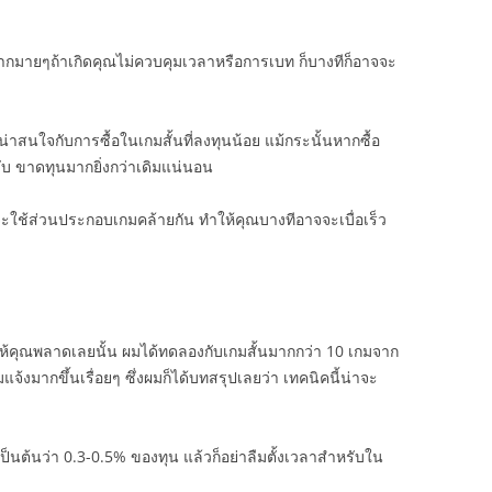
ากมายๆถ้าเกิดคุณไม่ควบคุมเวลาหรือการเบท ก็บางทีก็อาจจะ
น่าสนใจกับการซื้อในเกมสั้นที่ลงทุนน้อย แม้กระนั้นหากซื้อ
ครับ ขาดทุนมากยิ่งกว่าเดิมแน่นอน
ะใช้ส่วนประกอบเกมคล้ายกัน ทำให้คุณบางทีอาจจะเบื่อเร็ว
ให้คุณพลาดเลยนั้น ผมได้ทดลองกับเกมสั้นมากกว่า 10 เกมจาก
มแจ้งมากขึ้นเรื่อยๆ ซึ่งผมก็ได้บทสรุปเลยว่า เทคนิคนี้น่าจะ
เป็นต้นว่า 0.3-0.5% ของทุน แล้วก็อย่าลืมตั้งเวลาสำหรับใน