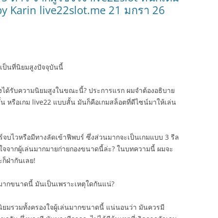
 by Karin live22slot.me 21 มกรา 26
นที่นิยมสูงปัจจุบันนี้
งได้รับความนิยมสูงในขณะนี้? ประการแรก ผมจำต้องอธิบาย
้น หรือเกม live22 แบบสั้น มันก็คือเกมสล็อตที่ดีไซน์มาให้เล่น
ร์จบไวหรือมีทางลัดเข้าฟีพบร์ ซึ่งส่วนมากจะเป็นเกมแบบ 3 รีล
้ใจจากผู้เล่นมากมายก่ายกองขนาดนี้ล่ะ? ในบทความนี้ ผมจะ
็ฝ่ากันเลย!
มากขนาดนี้ มันเป็นเพราะเหตุใดกันแน่?
นิยมรวมทั้งครองใจผู้เล่นมากขนาดนี้ แน่นอนว่า มันควรมี