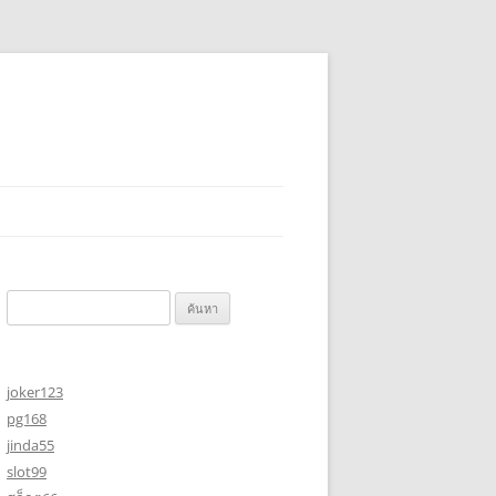
ค้นหา
สำหรับ:
joker123
pg168
jinda55
slot99