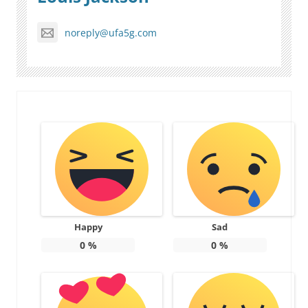
noreply@ufa5g.com
Happy
Sad
0
%
0
%