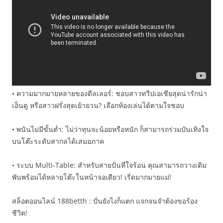
• ความมากมายหลายของดีลเลอร์: ชอบสาวทวีปเอเชียสุดน่ารักน่า
เอ็นดู หรือสาวฝรั่งสุดเย้ายวน? เลือกห้องเล่นได้ตามใจชอบ
• พนันไม่มีขั้นต่ำ: ไม่ว่าทุนจะน้อยหรือหนัก ก็สามารถร่วมบันเทิงใจ
บนโต๊ะระดับสากลได้เสมอภาค
• ระบบ Multi-Table: สำหรับสายปั่นที่ใจร้อน คุณสามารถวางเดิม
พันพร้อมได้หลายโต๊ะในหน้าจอเดียว! เริ่ดมากมายแม่!
สล็อตออนไลน์ 188betth : ปั่นยังไงก็แตก แจกจนจำต้องขอร้อง
ชีวิต!