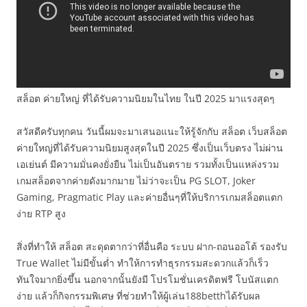
สล็อต ค่ายใหญ่ ที่ได้รับความนิยมในไทย ในปี 2025 มาแรงสุดๆ
สวัสดีครับทุกคน วันนี้ผมจะมาเสนอแนะให้รู้จักกับ สล็อต เว็บสล็อต
ค่ายใหญ่ที่ได้รับความนิยมสูงสุดในปี 2025 ซึ่งเป็นเว็บตรง ไม่ผ่าน
เอเย่นต์ มีความมั่นคงยั่งยืน ไม่เป็นอันตราย รวมทั้งเป็นแหล่งรวม
เกมสล็อตจากค่ายดังมากมาย ไม่ว่าจะเป็น PG SLOT, Joker
Gaming, Pragmatic Play และค่ายอื่นๆที่ให้บริการเกมสล็อตแตก
ง่าย RTP สูง
สิ่งที่ทำให้ สล็อต สะดุดตากว่าที่อื่นคือ ระบบ ฝาก-ถอนออโต้ รองรับ
True Wallet ไม่มีขั้นต่ำ ทำให้การทำธุรกรรมสะดวกแล้วก็เร็ว
ทันใจมากยิ่งขึ้น นอกจากนั้นยังมี โปรโมชั่นเครดิตฟรี โบนัสแตก
ง่าย แล้วก็กิจกรรมพิเศษ ที่ช่วยทำให้ผู้เล่น188betthได้รับผล