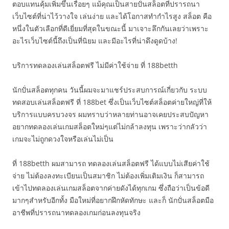
ตอบแทนคุ้มเพิ่มขึ้นเรื่อยๆ แม้คุณเป็นสายปั่นสล็อตที่ปรารถนา
เว็บไซต์ที่น่าไว้วางใจ เล่นง่าย และได้โอกาสทำกำไรสูง สล็อต คือ
หนึ่งในตัวเลือกที่ดีเยี่ยมที่สุดในขณะนี้ มาเจาะลึกกันเลยว่าเพราะ
อะไรเว็บไซต์นี้ถึงเป็นที่นิยม และมีอะไรที่น่าดึงดูดบ้าง!
บริการทดลองเล่นสล็อตฟรี ไม่มีค่าใช้จ่าย ที่ 188betth
นักปั่นสล็อตทุกคน วันนี้ผมจะมาแชร์ประสบการณ์เกี่ยวกับ ระบบ
ทดสอบเล่นสล็อตฟรี ที่ 188bet ซึ่งเป็นเว็บไซต์สล็อตค่ายใหญ่ที่ให้
บริการแบบครบวงจร ผมทราบว่าหลายท่านอาจเคยประสบปัญหา
อยากทดลองเล่นเกมสล็อตใหม่ๆแต่ไม่กล้าลงทุน เพราะว่ากลัวว่า
เกมจะไม่ถูกดวงใจหรือเล่นไม่เป็น
ที่ 188betth ผมสามารถ ทดลองเล่นสล็อตฟรี ได้แบบไม่เสียค่าใช้
จ่าย ไม่ต้องลงทะเบียนเป็นสมาชิก ไม่ต้องเพิ่มเติมเงิน ก็สามารถ
เข้าไปทดลองเล่นเกมสล็อตจากค่ายดังได้ทุกเกม ซึ่งถือว่าเป็นข้อดี
มากๆสำหรับอีกทั้ง มือใหม่ที่อยากฝึกหัดทักษะ และก็ นักปั่นสล็อตมือ
อาชีพที่ปรารถนาทดลองเกมก่อนลงทุนจริง