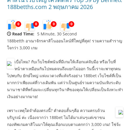
188betths.com 2 พฤษภาคม 2026
0
0
0
0
Read Time:
5 Minute, 30 Second
188betth อาณาจักรคาสิโนออนไลน์ที่ใหญ่ที่สุด! รวมความสำราญ
ใจกว่า 3,000 เกม
เบื่อไหม? กับเว็บไซต์พนันที่มีเกมให้เลือกแค่จับมือ หรือเว็บที่
หน้าตาเหมือนกันไปหมดจนถึงแยกไม่ออก วันนี้เราจะพาทุกคน
ไปพบกับ ยักษ์ใหญ่ แห่งแวดวงที่แท้จริงอย่าง 188bet เว็บไซต์ที่เป็น
มากกว่าเพียงแค่ที่วางเดิมพัน แต่ว่าเป็นศูนย์รวมความบันเทิงระดับ
นานาชาติที่พร้อมจะเปลี่ยนทุกวินาทีของคุณให้เปลี่ยนเป็นจังหวะทำ
เงินอย่างมากมาย!
เพราะเหตุใดจำต้องตรงนี้? คำตอบสั้นๆคือ ความครบถ้วน
บริบูรณ์ ค่ะ เนื่องจากว่า 188bet ไม่ได้มาเล่นๆแต่เขาขน
กองทัพเกมคาสิโนมาให้คุณเลือกแบบตาแตกกว่า 3,000 เกม! ใช่จ้ะ