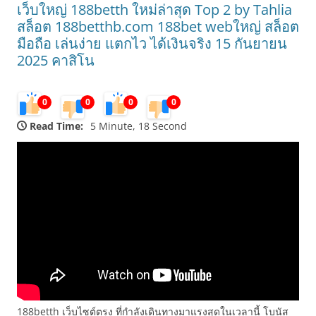
เว็บใหญ่ 188betth ใหม่ล่าสุด Top 2 by Tahlia
สล็อต 188betthb.com 188bet webใหญ่ สล็อต
มือถือ เล่นง่าย แตกไว ได้เงินจริง 15 กันยายน
2025 คาสิโน
0
0
0
0
Read Time:
5 Minute, 18 Second
188betth เว็บไซต์ตรง ที่กำลังเดินทางมาแรงสุดในเวลานี้ โบนัส