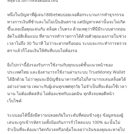
ที่สุดในวงการสล็อตออนไลน์
หนึ่งในปัญหาที่ผู้เล่น188betพบบ่อยเจอคือกระบวนการทำธุรกรรม
ทางการเงินที่ช้าและไม่ไม่เป็นอันตราย แต่ปัญหาเหล่านั้นจะไม่เกิด
ขึ้นเลยเมื่อคุณเล่นกับ สล็อต เว็บตรง ด้วยเหตุว่าที่นี่มีระบบฝากถอน
อัตโนมัติเต็มแบบ ที่สามารถทำรายการได้ด้วยตัวคุณเองภายในช่วง
เวลาไม่ถึง 30 วินาที ไม่ว่าจะฝากหรือถอน ระบบจะกระทำการตรวจ
ตราแล้วก็โอนเงินให้ทันทีแบบไม่ต้องรอ
ยิ่งไปกว่านี้ยังรองรับการใช้งานกับทุกแบงค์ชั้นแนวหน้าของ
ประเทศไทย และยังสามารถใช้งานผ่านระบบ TrueMoney Wallet
ได้อีกด้วย ไม่ว่าคุณจะมีบัญชีธนาคารหรือไม่ก็สามารถเล่นสล็อตได้
อย่างง่ายดาย เหมาะกับผู้เล่นทุกเพศทุกวัย ไม่จำเป็นที่จะต้องใช้เวลา
นาน ไม่ต้องติดสลิป ไม่ต้องแชทกับแอดมิน ทุกสิ่งจบพอดีหน้า
เว็บไซต์
ระบบออโต้นี้ยังมีความปลอดภัยในระดับที่ค่อนข้างสูง ข้อมูลของผู้
เล่นจะถูกเข้ารหัสรวมทั้งป้องกันการรั่วไหลแบบ 100% ฉะนั้นไม่
จำเป็นที่จะต้องมาวิตกกังวลหรือกลุ้มใจเลยว่าเงินของคุณจะหายไป