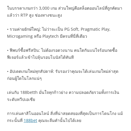
ในบรรดาเกมกว่า 3,000 เกม ส่วนใหญ่คือสล็อตออนไลน์ที่ถูกคัดมา
แล้วว่า RTP สูง ช่องทางชนะสูง
• รวมค่ายยักษ์ใหญ่: ไม่ว่าจะเป็น PG Soft, Pragmatic Play,
Microgaming หรือ Playtech มีครบที่นี่ที่เดียว
• ฟีพบร์ซื้อฟรีสปิน: ไม่ต้องรอดวงนาน คนใดกันแน่ใจร้อนกดซื้อ
ฟีเจอร์แล้วเข้าไปลุ้นรอบโบนัสได้ทันที
• อัปเดตเกมใหม่ทุกสัปดาห์: รับรองว่าคุณจะได้เล่นเกมใหม่ล่าสุด
ก่อนผู้ใดในโลกแน่ๆ
เล่นกับ 188betth มั่นใจทุกก้าวย่าง ความปลอดภัยรวมทั้งการเงิน
ระดับทวีปเอเชีย
การเล่นคาสิโนออนไลน์ สิ่งที่น่าสยดสยองที่สุดเป็นการโดนโกง แม้
กระนั้นที่
188bet
คุณจะลืมคำนั้นไปได้เลย