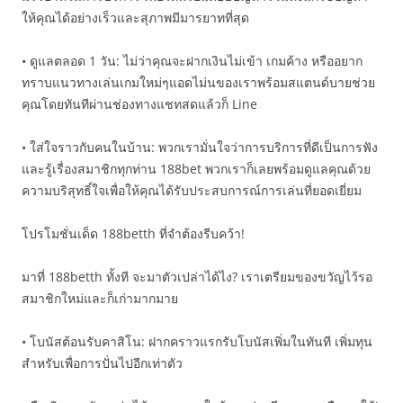
ให้คุณได้อย่างเร็วและสุภาพมีมารยาทที่สุด
• ดูแลตลอด 1 วัน: ไม่ว่าคุณจะฝากเงินไม่เข้า เกมค้าง หรืออยาก
ทราบแนวทางเล่นเกมใหม่ๆแอดไม่นของเราพร้อมสแตนด์บายช่วย
คุณโดยทันทีผ่านช่องทางแชทสดแล้วก็ Line
• ใส่ใจราวกับคนในบ้าน: พวกเรามั่นใจว่าการบริการที่ดีเป็นการฟัง
และรู้เรื่องสมาชิกทุกท่าน 188bet พวกเราก็เลยพร้อมดูแลคุณด้วย
ความบริสุทธิ์ใจเพื่อให้คุณได้รับประสบการณ์การเล่นที่ยอดเยี่ยม
โปรโมชั่นเด็ด 188betth ที่จำต้องรีบคว้า!
มาที่ 188betth ทั้งที จะมาตัวเปล่าได้ไง? เราเตรียมของขวัญไว้รอ
สมาชิกใหม่และก็เก่ามากมาย
• โบนัสต้อนรับคาสิโน: ฝากคราวแรกรับโบนัสเพิ่มในทันที เพิ่มทุน
สำหรับเพื่อการปั่นไปอีกเท่าตัว