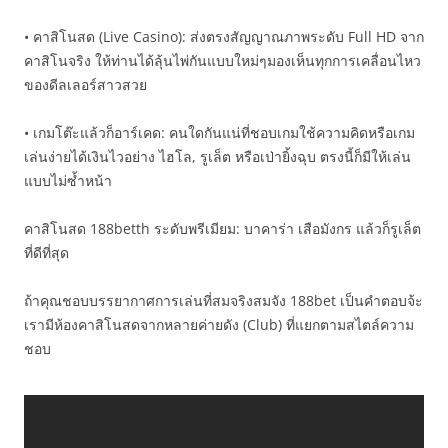
• คาสิโนสด (Live Casino): ส่งตรงสัญญาณภาพระดับ Full HD จาก
คาสิโนจริง ให้ท่านได้ลุ้นไพ่กันแบบใหม่ๆมองเห็นทุกการเคลื่อนไหว
ของดีลเลอร์สาวสวย
• เกมโต๊ะแล้วก็อาร์เคด: คนใดกันแน่ที่ชอบเกมใช้ความคิดหรือเกม
เล่นง่ายได้เงินไวอย่าง ไฮโล, รูเล็ต หรือเป่ายิ้งฉุบ ตรงนี้ก็มีให้เล่น
แบบไม่ซ้ำหน้า
คาสิโนสด 188betth ระดับพรีเมียม: บาคาร่า เสือมังกร แล้วก็รูเล็ต
ที่ดีที่สุด
ถ้าคุณชอบบรรยากาศการเล่นที่สมจริงสมจัง 188bet เป็นคำตอบจ้ะ
เรามีห้องคาสิโนสดจากหลายค่ายดัง (Club) ที่แยกตามสไตล์ความ
ชอบ