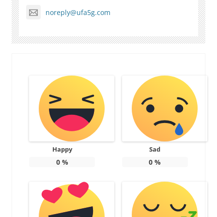
noreply@ufa5g.com
Happy
Sad
0
%
0
%