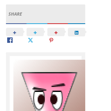
SHARE