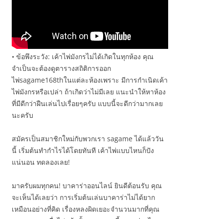
• ข้อพึงระวัง: เค้าไพ่มังกรไม่ได้เกิดในทุกห้อง คุณ
จำเป็นจะต้องดูตารางสถิติการออก
ไพ่sagame168thในแต่ละห้องเพราะ มีการกำเนิดเค้า
ไพ่มังกรหรือเปล่า ถ้าเกิดว่าไม่มีเลย แนะนำให้หาห้อง
ที่มีดีกว่าฝืนเล่นไปเรื่อยๆครับ แบบนี้จะดีกว่ามากเลย
นะครับ
สมัครเป็นสมาชิกใหม่กับพวกเรา sagame ได้แล้ววัน
นี้ เริ่มต้นทำกำไรได้โดยทันที เค้าไพ่แบบไหนก็ปัง
แน่นอน ทดลองเลย!
มาครับผมทุกคน! บาคาร่าออนไลน์ ยินดีต้อนรับ คุณ
จะเห็นได้เลยว่า การเริ่มต้นเล่นบาคาร่าไม่ได้ยาก
เหมือนอย่างที่คิด เรื่องหลงผิดเยอะจำนวนมากที่คุณ