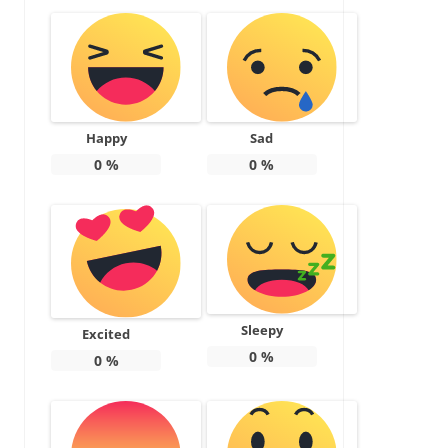
Happy
Sad
0
%
0
%
Sleepy
Excited
0
%
0
%