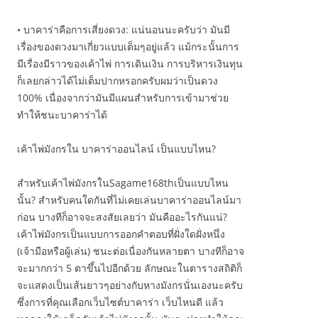
• บาคาร่าคือการเสี่ยงดวง: แน่นอนนะครับว่า มันมี
เรื่องของดวงมาเกี่ยวแบบเต็มๆอยู่แล้ว แม้กระนั้นการ
มีเรื่องมีราวของเค้าไพ่ การเดินเงิน การบริหารเงินทุน
ก็เลยกล่าวได้ไม่เต็มปากหรอกครับผมว่าเป็นดวง
100% เนื่องจากว่ามันมีแผนสำหรับการเข้ามาช่วย
ทำให้ชนะบาคาร่าได้
เค้าไพ่มังกรใน บาคาร่าออนไลน์ เป็นแบบไหน?
สำหรับเค้าไพ่มังกรในSagame168thเป็นแบบไหน
นั้น? สำหรับคนใดกันที่ไม่เคยเล่นบาคาร่าออนไลน์มา
ก่อน บางทีก็อาจจะสงสัยเลยว่า มันคืออะไรกันแน่?
เค้าไพ่มังกรเป็นแบบการออกคำตอบที่ฝั่งใดฝั่งหนึ่ง
(เจ้ามือหรือผู้เล่น) ชนะต่อเนื่องกันหลายตา บางทีก็อาจ
จะมากกว่า 5 ตาขึ้นไปอีกด้วย ลักษณะในตารางสถิติก็
จะแสดงเป็นเส้นยาวๆอย่างกับหางมังกรนั่นเองนะครับ
ซึ่งการที่คุณเลือกเว็บไซต์บาคาร่า เว็บไหนดี แล้ว