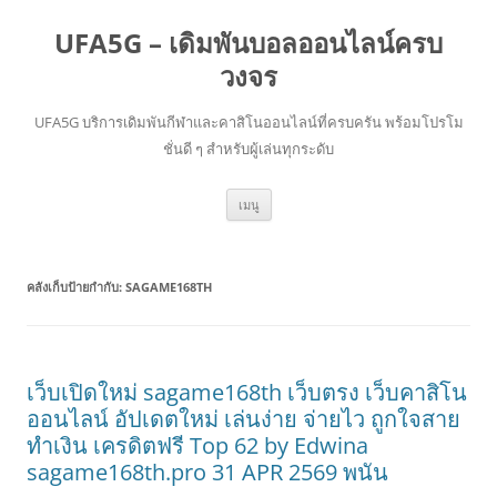
UFA5G – เดิมพันบอลออนไลน์ครบ
วงจร
UFA5G บริการเดิมพันกีฬาและคาสิโนออนไลน์ที่ครบครัน พร้อมโปรโม
ชั่นดี ๆ สำหรับผู้เล่นทุกระดับ
ข้าม
เมนู
ไป
ยัง
เนื้อหา
คลังเก็บป้ายกำกับ:
SAGAME168TH
เว็บเปิดใหม่ sagame168th เว็บตรง เว็บคาสิโน
ออนไลน์ อัปเดตใหม่ เล่นง่าย จ่ายไว ถูกใจสาย
ทำเงิน เครดิตฟรี Top 62 by Edwina
sagame168th.pro 31 APR 2569 พนัน