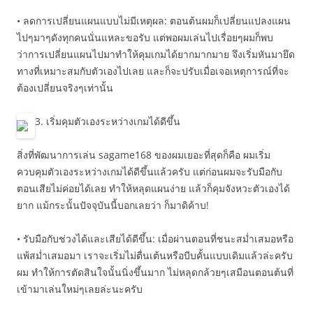
• ลดการเปลี่ยนแผนแบบไม่มีเหตุผล: ตอนต้นผมก็เปลี่ยนแปลงแผน
ไปๆมาๆดังทุกคนนั่นแหละขอรับ แต่พอผมเล่นไปเรื่อยๆผมก็พบ
ว่าการเปลี่ยนแผนไปมาทำให้คุมเกมได้ยากมากมาย จึงเริ่มหันมายึด
ทางที่เหมาะสมกับตัวเองไปเลย และก็จะปรับเมื่อเจอเหตุการณ์ที่จะ
ต้องเปลี่ยนจริงๆเท่านั้น
3. เริ่มคุมตัวเองระหว่างเกมได้ดีขึ้น
สิ่งที่พัฒนาการเล่น sagame168 ของผมเยอะที่สุดก็คือ ผมเริ่ม
ควบคุมตัวเองระหว่างเกมได้ดีขึ้นแล้วครับ แต่ก่อนผมจะรับมือกับ
ตอนเสียไม่ค่อยได้เลย ทำให้หลุดแผนง่าย แล้วก็คุมจังหวะตัวเองได้
ยาก แม้กระนั้นปัจจุบันนี้บอกเลยว่า ก็มาดิค้าบ!
• รับมือกับช่วงได้และเสียได้ดีขึ้น: เมื่อผ่านตอนที่ชนะสม่ำเสมอหรือ
แพ้สม่ำเสมอมา เราจะเริ่มไม่ตื่นเต้นหรือบีบคั้นแบบเดิมแล้วล่ะครับ
ผม ทำให้การตัดสินใจนั้นนิ่งขึ้นมาก ไม่หลุดกล้วยๆเสมือนตอนต้นที่
เข้ามาเล่นใหม่ๆเลยล่ะนะครับ