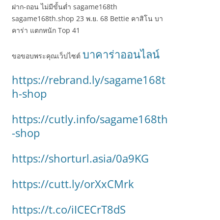
ฝาก-ถอน ไม่มีขั้นต่ำ sagame168th
sagame168th.shop 23 พ.ย. 68 Bettie คาสิโน บา
คาร่า แตกหนัก Top 41
บาคาร่าออนไลน์
ขอขอบพระคุณเว็ปไซต์
https://rebrand.ly/sagame168t
h-shop
https://cutly.info/sagame168th
-shop
https://shorturl.asia/0a9KG
https://cutt.ly/orXxCMrk
https://t.co/iICECrT8dS