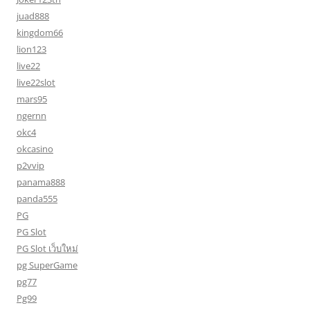
juad888
kingdom66
lion123
live22
live22slot
mars95
ngernn
okc4
okcasino
p2vvip
panama888
panda555
PG
PG Slot
PG Slot เว็บใหม่
pg SuperGame
pg77
Pg99