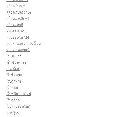
สล็อตเว็บตรง
สล็อตเว็บตรง 168
สล็อตเเครดิตฟรี
สล็อตแตกดี
หนังออนไลน์
หวยออนไลน์24
หวยฮานอย vip วันนี้ สด
หวยฮานอยวันนี้
เกมยิงปลา
เซ็กซี่บาคาร่า
เล่นสล็อต
เว็บซื้อหวย
เว็บถูกหวย
เว็บพนัน
เว็บพนันออนไลน์
เว็บสล็อต
เว็บหวยออนไลน์
เศรษฐี99