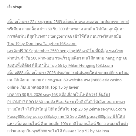
เรื่องล่าสุด
สล็อตเว็บตรง 22 กรกฎาคม 2569 สล็อตเว็บตรง เกมสดภาพชัด บรรยากาศ
พรีเมียม สายสล็อต ฝาก 60 รับ 300 ห้ามพลาด เล่นลื่น ไม่มีสะดุด คุ้มค่า
การเดิมพัน ที่สุดในวงการ tangtem168 เข้าให้ทัน ก่อนรางวัลหลุดมือ
Top 19 by Dominga Tangtem168e.com
เครดิตฟรี 30 September 2569 hengjing168 คาสิโน ที่ดีที่สุด ของไทย
ฝากประจำรับ 500 ฝาก-ถอน รวดเร็ว ยูสเดียว เล่นได้ทุกเกม hengjing168
ลงทุนทั้งที่ต้อง ที่นี่เท่านั้น Top 66 by Milan Hengjing168d.com
สล็อต888 สล็อตเว็บตรง 2026 ประสบการณ์เล่นยุคใหม่ ระบบเสถียร พร้อม
เกมให้เลือกมากมาย 6 กรกฎาคม 69 website ตรง jin888.asia casino
online เว็บแม่ ทดลองเล่น Top 15 by Javier
บาคาร่า 30 JUL 2026 sexy168 คู่มือเลือกเว็บไพ่ที่ควรรู้ ลุ้นรับ I
PHONE17 PRO MAX เกมดัง ฟีเจอร์ครบ เว็บดี มีโต๊ะให้เลือกเยอะ บาคา
ร่า สมัครไว ได้โปรใหญ่ ใช้สิทธิ์ทันใจ Top 23 by Zelma sexy168c.com
Pussy888play pussy888play.me 12 Sep 2569 pussy888play มิติใหม่
แห่ง สล็อตออนไลน์ คืนยอดเสีย 10% คาสิโนออนไลน์ 5ดาว คนเล่นไม่ต่ำ
กว่าแสนทุกวัน พุซซี่888 รอไม่ได้ ต้องลอง Top 52 by Malissa