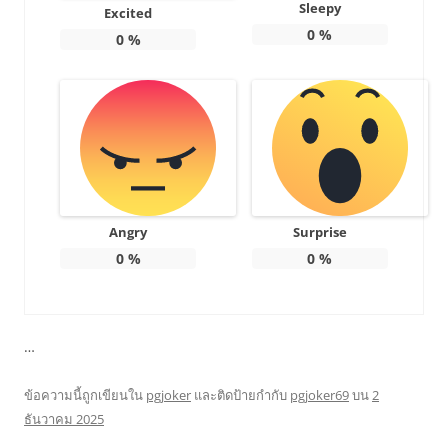
Sleepy
Excited
0
%
0
%
Angry
Surprise
0
%
0
%
…
ข้อความนี้ถูกเขียนใน
pgjoker
และติดป้ายกำกับ
pgjoker69
บน
2
ธันวาคม 2025