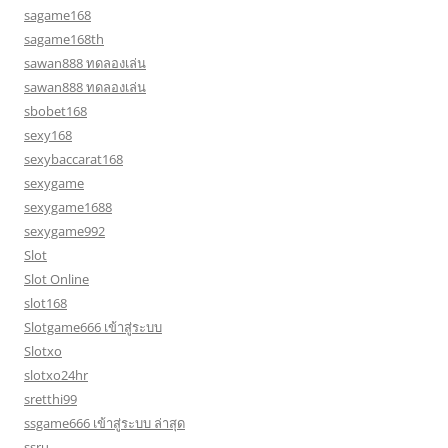
sagame168
sagame168th
sawan888 ทดลองเล่น
sawan888 ทดลองเล่น
sbobet168
sexy168
sexybaccarat168
sexygame
sexygame1688
sexygame992
Slot
Slot Online
slot168
Slotgame666 เข้าสู่ระบบ
Slotxo
slotxo24hr
sretthi99
ssgame666 เข้าสู่ระบบ ล่าสุด
ssru