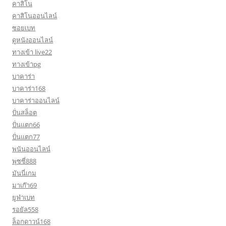
คาสิโน
คาสิโนออนไลน์
ซอยเบท
ดูหนังออนไลน์
ทางเข้า live22
ทางเข้าpg
บาคาร่า
บาคาร่า168
บาคาร่าออนไลน์
ปั่นสล็อต
ปั่นแตก66
ปั่นแตก77
พนันออนไลน์
พุซซี่888
มันนี่เกม
มาเก๊า69
ยูฟ่าเบท
รอยัล558
ล็อกดาวน์168