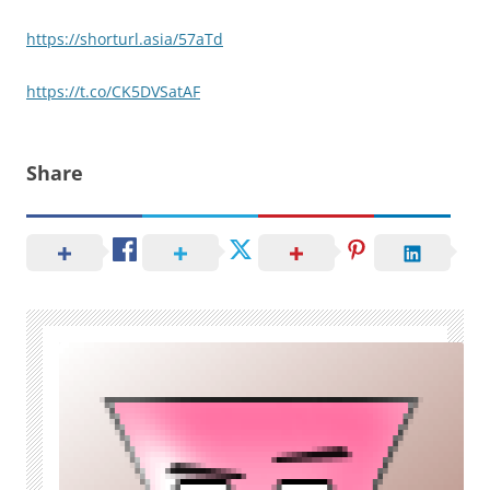
https://shorturl.asia/57aTd
https://t.co/CK5DVSatAF
Share