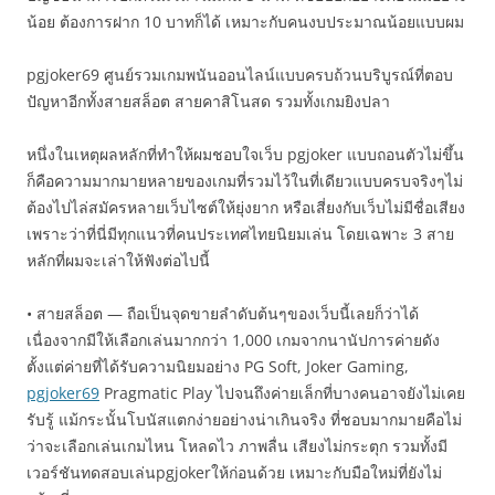
น้อย ต้องการฝาก 10 บาทก็ได้ เหมาะกับคนงบประมาณน้อยแบบผม
pgjoker69 ศูนย์รวมเกมพนันออนไลน์แบบครบถ้วนบริบูรณ์ที่ตอบ
ปัญหาอีกทั้งสายสล็อต สายคาสิโนสด รวมทั้งเกมยิงปลา
หนึ่งในเหตุผลหลักที่ทำให้ผมชอบใจเว็บ pgjoker แบบถอนตัวไม่ขึ้น
ก็คือความมากมายหลายของเกมที่รวมไว้ในที่เดียวแบบครบจริงๆไม่
ต้องไปไล่สมัครหลายเว็บไซต์ให้ยุ่งยาก หรือเสี่ยงกับเว็บไม่มีชื่อเสียง
เพราะว่าที่นี่มีทุกแนวที่คนประเทศไทยนิยมเล่น โดยเฉพาะ 3 สาย
หลักที่ผมจะเล่าให้ฟังต่อไปนี้
• สายสล็อต — ถือเป็นจุดขายลำดับต้นๆของเว็บนี้เลยก็ว่าได้
เนื่องจากมีให้เลือกเล่นมากกว่า 1,000 เกมจากนานัปการค่ายดัง
ตั้งแต่ค่ายที่ได้รับความนิยมอย่าง PG Soft, Joker Gaming,
pgjoker69
Pragmatic Play ไปจนถึงค่ายเล็กที่บางคนอาจยังไม่เคย
รับรู้ แม้กระนั้นโบนัสแตกง่ายอย่างน่าเกินจริง ที่ชอบมากมายคือไม่
ว่าจะเลือกเล่นเกมไหน โหลดไว ภาพลื่น เสียงไม่กระตุก รวมทั้งมี
เวอร์ชันทดสอบเล่นpgjokerให้ก่อนด้วย เหมาะกับมือใหม่ที่ยังไม่