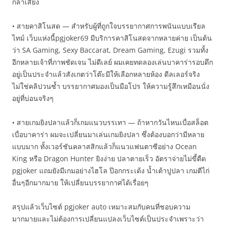
กล้าเสี่ยง
• สายคาสิโนสด — สำหรับผู้ที่ถูกใจบรรยากาศการพนันแบบเรียล
ไทม์ เว็บแห่งนี้pgjoker69 มีบริการคาสิโนสดจากหลายค่าย เป็นต้น
ว่า SA Gaming, Sexy Baccarat, Dream Gaming, Ezugi รวมทั้ง
อีกหลายเจ้าที่ภาพชัดเจน ไม่ดีเลย์ ผมเคยทดลองเล่นบาคาร่ารอบดึก
อยู่เป็นประจำแล้วสังเกตว่าโต๊ะมีให้เลือกหลายห้อง ดีลเลอร์จริง
ไม่ใช่คลิปวนซ้ำ บรรยากาศมองเป็นมือโปร ให้ความรู้สึกเหมือนนั่ง
อยู่ที่บ่อนจริงๆ
• สายเกมยิงปลาแล้วก็เกมแนวบรรเทา — ถ้าหากวันไหนเบื่อสล็อต
เบื่อบาคาร่า ผมจะเปลี่ยนมาเล่นเกมยิงปลา ซึ่งต้องบอกว่ามีหลาย
แบบมาก ทั้งเวอร์ชันคลาสสิกแล้วก็แนวแฟนตาซีอย่าง Ocean
King หรือ Dragon Hunter ยิงง่าย ปลาตายเร็ว อัตราจ่ายไม่ขี้ตืด
pgjoker แถมยังมีเกมอย่างไฮโล ป๊อกกระเด้ง น้ำเต้าปูปลา เกมตีไก่
อื่นๆอีกมากมาย ให้เปลี่ยนบรรยากาศได้เรื่อยๆ
สรุปแล้วเว็บไซต์ pgjoker auto เหมาะสมกับคนที่ชอบความ
มากมายและไม่ต้องการเปลี่ยนแปลงเว็บไซต์เป็นประจำเพราะว่า