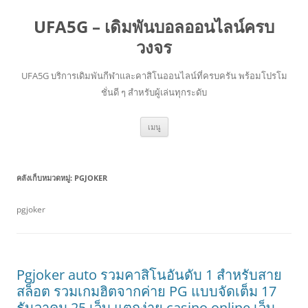
UFA5G – เดิมพันบอลออนไลน์ครบ
วงจร
UFA5G บริการเดิมพันกีฬาและคาสิโนออนไลน์ที่ครบครัน พร้อมโปรโม
ชั่นดี ๆ สำหรับผู้เล่นทุกระดับ
ข้าม
เมนู
ไป
ยัง
เนื้อหา
คลังเก็บหมวดหมู่:
PGJOKER
pgjoker
Pgjoker auto รวมคาสิโนอันดับ 1 สำหรับสาย
สล็อต รวมเกมฮิตจากค่าย PG แบบจัดเต็ม 17
ธันวาคม 25 เว็บ แตกง่าย casino online เว็บ