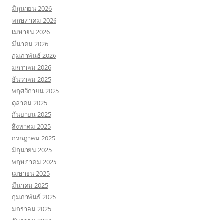
มิถุนายน 2026
พฤษภาคม 2026
เมษายน 2026
มีนาคม 2026
กุมภาพันธ์ 2026
มกราคม 2026
ธันวาคม 2025
พฤศจิกายน 2025
ตุลาคม 2025
กันยายน 2025
สิงหาคม 2025
กรกฎาคม 2025
มิถุนายน 2025
พฤษภาคม 2025
เมษายน 2025
มีนาคม 2025
กุมภาพันธ์ 2025
มกราคม 2025