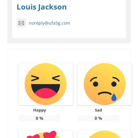
Louis Jackson
noreply@ufa5g.com
Happy
Sad
0
%
0
%