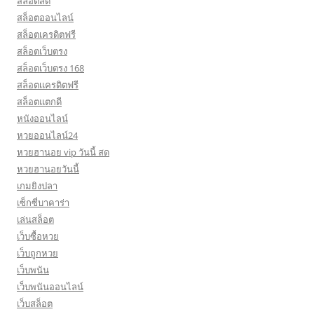
สล็อตสด
สล็อตออนไลน์
สล็อตเครดิตฟรี
สล็อตเว็บตรง
สล็อตเว็บตรง 168
สล็อตเเครดิตฟรี
สล็อตแตกดี
หนังออนไลน์
หวยออนไลน์24
หวยฮานอย vip วันนี้ สด
หวยฮานอยวันนี้
เกมยิงปลา
เซ็กซี่บาคาร่า
เล่นสล็อต
เว็บซื้อหวย
เว็บถูกหวย
เว็บพนัน
เว็บพนันออนไลน์
เว็บสล็อต