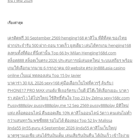
ธันวาคม 2024
เรื่องล่าสุด
เครดิตฟรี 30 September 2569 hengjing168 คาสิโน ที่ดีที่สุด ของไทย
ฝากประจำรับ 500 ฝาก-ถอน รวดเร็ว ยูสเดียว เล่นได้ทุกเกม hengjing168
ลงทุนทั้งที่ต้อง ที่นี่เท่านั้น Top 66 by Milan Hengjing168d.com
สล็อต888 สล็อตเว็บตรง 2026 ประสบการณ์เล่นยุคใหม่ ระบบเสถียร พร้อม
เกมให้เลือกมากมาย 6 กรกฎาคม 69 website ตรง jin888.asia casino
online เว็บแม่ ทดลองเล่น Top 15 by Javier
บาคาร่า 30 JUL 2026 sexy168 คู่มือเลือกเว็บไพ่ที่ควรรู้ ลุ้นรับ I
PHONE17 PRO MAX เกมดัง ฟีเจอร์ครบ เว็บดี มีโต๊ะให้เลือกเยอะ บาคา
ร่า สมัครไว ได้โปรใหญ่ ใช้สิทธิ์ทันใจ Top 23 by Zelma sexy168c.com
Pussy888play pussy888play.me 12 Sep 2569 pussy888play มิติใหม่
แห่ง สล็อตออนไลน์ คืนยอดเสีย 10% คาสิโนออนไลน์ 5ดาว คนเล่นไม่ต่ำ
กว่าแสนทุกวัน พุซซี่888 รอไม่ได้ ต้องลอง Top 52 by Malissa
Jinda55 jin55.guru 4 September 2026 jinda55 คาสิโนเว็บใหญ่
มาตรฐานเอเชีย เล่นได้รับเงินเต็ม เล่นเสียรับเงินคืน ได้เงินเร็ว เข้าใจง่าย