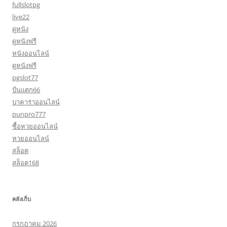
fullslotpg
live22
ดูหนัง
ดูหนังฟรี
หนังออนไลน์
ดูหนังฟรี
pgslot77
ปั่นแตก66
บาคาร่าออนไลน์
punpro777
ซื้อหวยออนไลน์
หวยออนไลน์
สล็อต
สล็อต168
คลังเก็บ
กรกฎาคม 2026