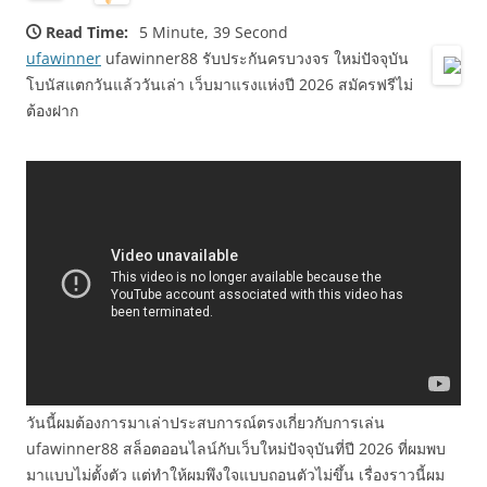
Read Time:
5 Minute, 39 Second
ufawinner
ufawinner88 รับประกันครบวงจร ใหม่ปัจจุบัน
โบนัสแตกวันแล้ววันเล่า เว็บมาแรงแห่งปี 2026 สมัครฟรีไม่
ต้องฝาก
วันนี้ผมต้องการมาเล่าประสบการณ์ตรงเกี่ยวกับการเล่น
ufawinner88 สล็อตออนไลน์กับเว็บใหม่ปัจจุบันที่ปี 2026 ที่ผมพบ
มาแบบไม่ตั้งตัว แต่ทำให้ผมพึงใจแบบถอนตัวไม่ขึ้น เรื่องราวนี้ผม