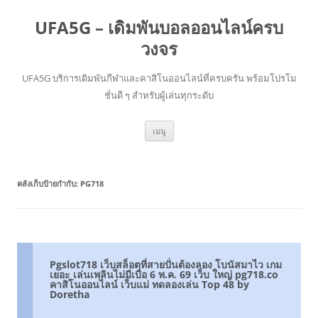
UFA5G – เดิมพันบอลออนไลน์ครบ
วงจร
UFA5G บริการเดิมพันกีฬาและคาสิโนออนไลน์ที่ครบครัน พร้อมโปรโม
ชั่นดี ๆ สำหรับผู้เล่นทุกระดับ
ข้าม
เมนู
ไป
ยัง
เนื้อหา
คลังเก็บป้ายกำกับ:
PG718
Pgslot718 เว็บสล็อตที่สายปั่นต้องลอง โบนัสมาไว เกม
เยอะ เล่นเพลินไม่มีเบื่อ 6 พ.ค. 69 เว็บ ใหญ่ pg718.co
คาสิโนออนไลน์ เว็บแม่ ทดลองเล่น Top 48 by
Doretha