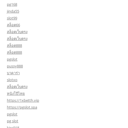
pg168
jinda55
slot99
สล็อต66
สล็อตเว็บตรง
สล็อตเว็บตรง
สล็อต888
สล็อต888
pgslot
pussy888
บาคาร่า
slotxo
สล็อตเว็บตรง
หนังโป๊ไทย
https://1xbetth.vip
https://pgslot.spa
pgslot
pg slot
kiss918