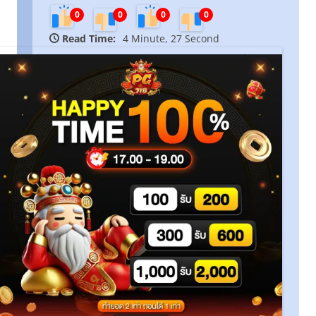
0
0
0
0
Read Time:
4 Minute, 27 Second