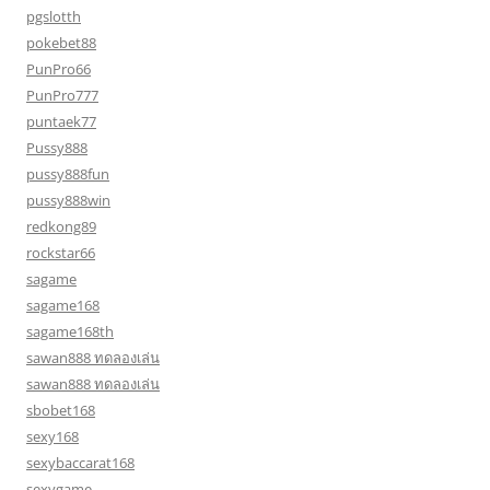
pgslotth
pokebet88
PunPro66
PunPro777
puntaek77
Pussy888
pussy888fun
pussy888win
redkong89
rockstar66
sagame
sagame168
sagame168th
sawan888 ทดลองเล่น
sawan888 ทดลองเล่น
sbobet168
sexy168
sexybaccarat168
sexygame