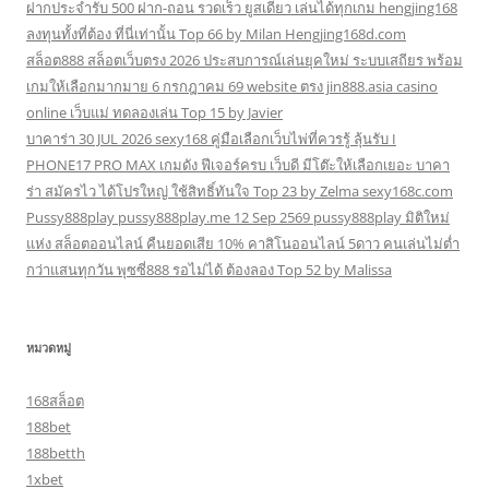
ฝากประจำรับ 500 ฝาก-ถอน รวดเร็ว ยูสเดียว เล่นได้ทุกเกม hengjing168
ลงทุนทั้งที่ต้อง ที่นี่เท่านั้น Top 66 by Milan Hengjing168d.com
สล็อต888 สล็อตเว็บตรง 2026 ประสบการณ์เล่นยุคใหม่ ระบบเสถียร พร้อม
เกมให้เลือกมากมาย 6 กรกฎาคม 69 website ตรง jin888.asia casino
online เว็บแม่ ทดลองเล่น Top 15 by Javier
บาคาร่า 30 JUL 2026 sexy168 คู่มือเลือกเว็บไพ่ที่ควรรู้ ลุ้นรับ I
PHONE17 PRO MAX เกมดัง ฟีเจอร์ครบ เว็บดี มีโต๊ะให้เลือกเยอะ บาคา
ร่า สมัครไว ได้โปรใหญ่ ใช้สิทธิ์ทันใจ Top 23 by Zelma sexy168c.com
Pussy888play pussy888play.me 12 Sep 2569 pussy888play มิติใหม่
แห่ง สล็อตออนไลน์ คืนยอดเสีย 10% คาสิโนออนไลน์ 5ดาว คนเล่นไม่ต่ำ
กว่าแสนทุกวัน พุซซี่888 รอไม่ได้ ต้องลอง Top 52 by Malissa
หมวดหมู่
168สล็อต
188bet
188betth
1xbet