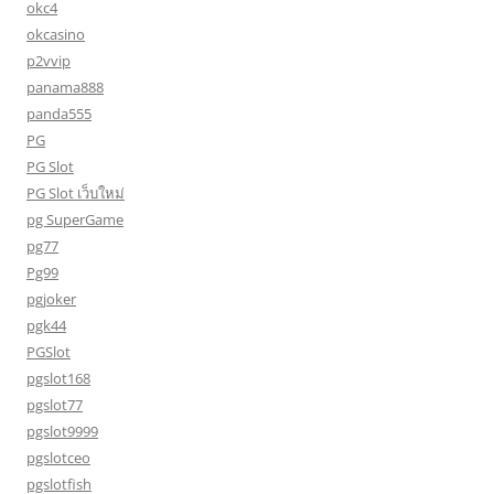
okc4
okcasino
p2vvip
panama888
panda555
PG
PG Slot
PG Slot เว็บใหม่
pg SuperGame
pg77
Pg99
pgjoker
pgk44
PGSlot
pgslot168
pgslot77
pgslot9999
pgslotceo
pgslotfish