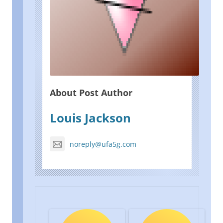
About Post Author
Louis Jackson
noreply@ufa5g.com