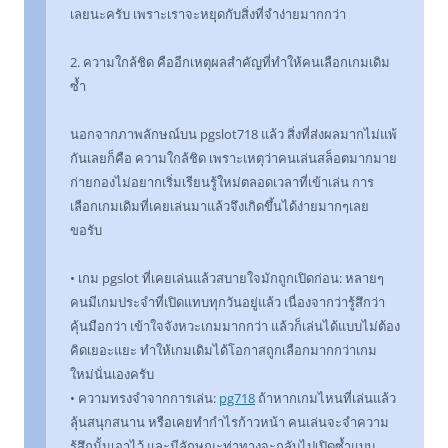
เลยนะครับ เพราะเราจะหยุดกับสิ่งที่จำง่ายมากกว่า
2. ความใกล้ชิด คืออีกเหตุผลสำคัญที่ทำให้คนเลือกเกมเดิม
ซ้ำ
นอกจากภาพลักษณ์บน pgslot718 แล้ว สิ่งที่ส่งผลมากไม่แพ้
กันเลยก็คือ ความใกล้ชิด เพราะเหตุว่าคนเล่นสล็อตมากมาย
ก่ายกองไม่อยากเริ่มเรียนรู้ใหม่ตลอดเวลาที่เข้าเล่น การ
เลือกเกมเดิมที่เคยเล่นมาแล้วจึงเกิดขึ้นได้ง่ายมากๆเลย
ขอรับ
• เกม pgslot ที่เคยเล่นแล้วสบายใจมักถูกเปิดก่อน: หลายๆ
คนมีเกมประจำที่เปิดแทบทุกวันอยู่แล้ว เนื่องจากว่ารู้สึกว่า
คุ้นมือกว่า เข้าใจจังหวะเกมมากกว่า แล้วก็เล่นได้แบบไม่ต้อง
คิดเยอะแยะ ทำให้เกมเดิมได้โอกาสถูกเลือกมากกว่าเกม
ใหม่นั่นเองครับ
• ความทรงจำจากการเล่น:
pg718
ถ้าหากเกมไหนที่เล่นแล้ว
ลุ้นสนุกสนาน หรือเคยทำกำไรก้าวหน้า คนเล่นจะจำความ
รู้สึกนั้นเอาไว้ และมีลักษณะท่าทางจะกลับไปเปิดซ้ำแบบ