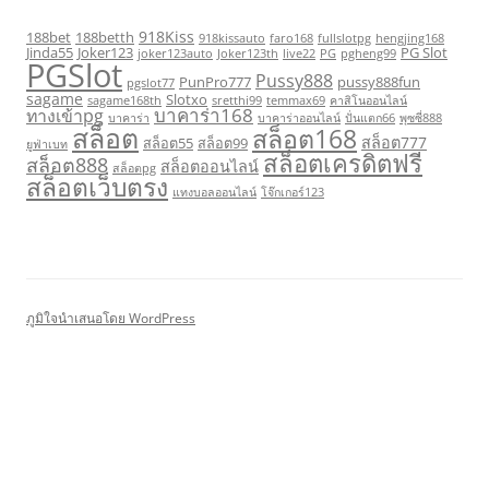
918Kiss
188bet
188betth
918kissauto
faro168
fullslotpg
hengjing168
Jinda55
Joker123
PG Slot
joker123auto
Joker123th
live22
PG
pgheng99
PGSlot
Pussy888
PunPro777
pussy888fun
pgslot77
sagame
Slotxo
sagame168th
sretthi99
temmax69
คาสิโนออนไลน์
บาคาร่า168
ทางเข้าpg
บาคาร่า
บาคาร่าออนไลน์
ปั่นแตก66
พุซซี่888
สล็อต
สล็อต168
สล็อต777
สล็อต55
สล็อต99
ยูฟ่าเบท
สล็อตเครดิตฟรี
สล็อต888
สล็อตออนไลน์
สล็อตpg
สล็อตเว็บตรง
แทงบอลออนไลน์
โจ๊กเกอร์123
ภูมิใจนำเสนอโดย WordPress