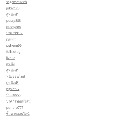
sagame168th
joker123
ดูหนังฟรี
pussy888
pussy888
บาคาร่า168
pgslot
pgheng99
fullslotpg
live22
ดูหนัง
ดูหนังฟรี
หนังออนไลน์
ดูหนังฟรี
pgslot77
ปั่นแตก66
บาคาร่าออนไลน์
punpro777
ซื้อหวยออนไลน์