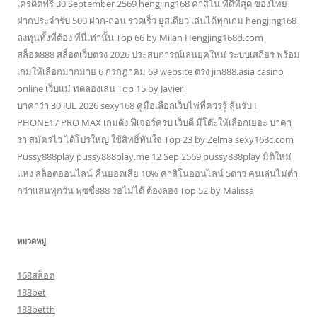
เครดิตฟรี 30 September 2569 hengjing168 คาสิโน ที่ดีที่สุด ของไทย
ฝากประจำรับ 500 ฝาก-ถอน รวดเร็ว ยูสเดียว เล่นได้ทุกเกม hengjing168
ลงทุนทั้งที่ต้อง ที่นี่เท่านั้น Top 66 by Milan Hengjing168d.com
สล็อต888 สล็อตเว็บตรง 2026 ประสบการณ์เล่นยุคใหม่ ระบบเสถียร พร้อม
เกมให้เลือกมากมาย 6 กรกฎาคม 69 website ตรง jin888.asia casino
online เว็บแม่ ทดลองเล่น Top 15 by Javier
บาคาร่า 30 JUL 2026 sexy168 คู่มือเลือกเว็บไพ่ที่ควรรู้ ลุ้นรับ I
PHONE17 PRO MAX เกมดัง ฟีเจอร์ครบ เว็บดี มีโต๊ะให้เลือกเยอะ บาคา
ร่า สมัครไว ได้โปรใหญ่ ใช้สิทธิ์ทันใจ Top 23 by Zelma sexy168c.com
Pussy888play pussy888play.me 12 Sep 2569 pussy888play มิติใหม่
แห่ง สล็อตออนไลน์ คืนยอดเสีย 10% คาสิโนออนไลน์ 5ดาว คนเล่นไม่ต่ำ
กว่าแสนทุกวัน พุซซี่888 รอไม่ได้ ต้องลอง Top 52 by Malissa
หมวดหมู่
168สล็อต
188bet
188betth