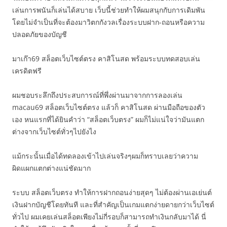
เล่นการพนันก็เล่นได้สบาย เว็บนี้ช่วยทำให้ผมสนุกกับการเดิมพัน
โดยไม่จำเป็นที่จะต้องมาวิตกกังวลเรื่องระบบฝาก-ถอนหรือความ
ปลอดภัยของบัญชี
มาเก๊า69 สล็อตเว็บไซต์ตรง คาสิโนสด พร้อมระบบทดสอบเล่น
เครดิตฟรี
ผมชอบระลึกถึงประสบการณ์ที่พึ่งผ่านมาจากการลองเล่น
macau69 สล็อตเว็บไซต์ตรง แล้วก็ คาสิโนสด ผ่านมือถือของตัว
เอง หนแรกที่ได้ยินคำว่า “สล็อตเว็บตรง” ผมก็ไม่แน่ใจว่ามันแตก
ต่างจากเว็บไซต์ทั่วๆไปยังไง
แม้กระนั้นเมื่อได้ทดลองเข้าไปเล่นจริงๆผมก็ทราบเลยว่าความ
ผิดแผกแตกต่างแน่ชัดมาก
ระบบ สล็อตเว็บตรง ทำให้การฝากถอนง่ายสุดๆ ไม่ต้องผ่านเอเย่นต์
เงินฝากบัญชีโดยทันที และที่สำคัญเป็นเกมแตกง่ายดายกว่าเว็บไซต์
ทั่วไป ผมเคยเล่นสล็อตเพียงไม่กี่รอบก็สามารถทำเงินกลับมาได้ นี่