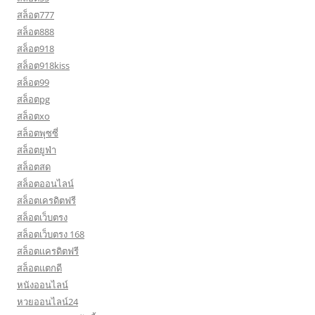
สล็อต777
สล็อต888
สล็อต918
สล็อต918kiss
สล็อต99
สล็อตpg
สล็อตxo
สล็อตพุซซี่
สล็อตยูฟ่า
สล็อตสด
สล็อตออนไลน์
สล็อตเครดิตฟรี
สล็อตเว็บตรง
สล็อตเว็บตรง 168
สล็อตเเครดิตฟรี
สล็อตแตกดี
หนังออนไลน์
หวยออนไลน์24