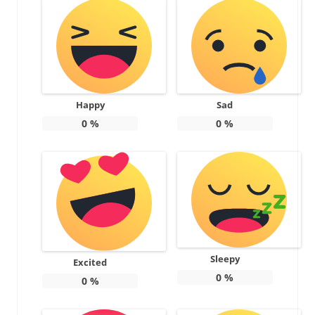
Happy
Sad
0
%
0
%
Sleepy
Excited
0
%
0
%