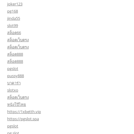
joker123
pg168
jinda55
slot99
สล็อต66
สล็อตเว็บตรง
สล็อตเว็บตรง
สล็อต888
สล็อต888
pgslot
pussy888
บาคาร่า
slotxo
สล็อตเว็บตรง
หนังโป๊ไทย
https://1xbetth.vip
https://pgslot.spa
pgslot
pg slot