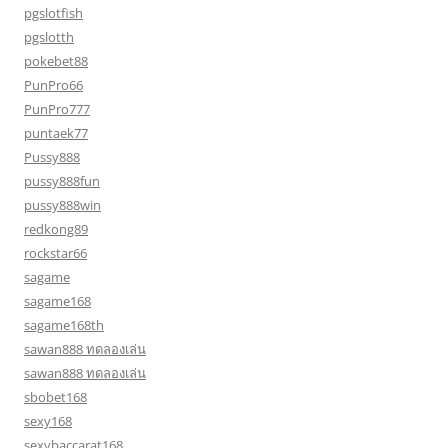
pgslotfish
pgslotth
pokebet88
PunPro66
PunPro777
puntaek77
Pussy888
pussy888fun
pussy888win
redkong89
rockstar66
sagame
sagame168
sagame168th
sawan888 ทดลองเล่น
sawan888 ทดลองเล่น
sbobet168
sexy168
sexybaccarat168