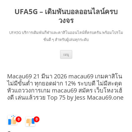
UFA5G – เดิมพันบอลออนไลน์ครบ
วงจร
UFA5G บริการเดิมพันกีฬาและคาสิโนออนไลน์ที่ครบครัน พร้อมโปรโม
ชั่นดี ๆ สำหรับผู้เล่นทุกระดับ
ข้าม
เมนู
ไป
ยัง
เนื้อหา
Macau69 21 มีนา 2026 macau69 เกมคาสิโน
ไม่มีขั้นต่ำ ทุกยอดฝาก 12% ระบบดี ไม่มีสะดุด
หัวแถววงการเกม macau69 สมัคร เว็บโหงวเฮ้
งดี เล่นแล้วรวย Top 75 by Jess Macau69.one
0
0