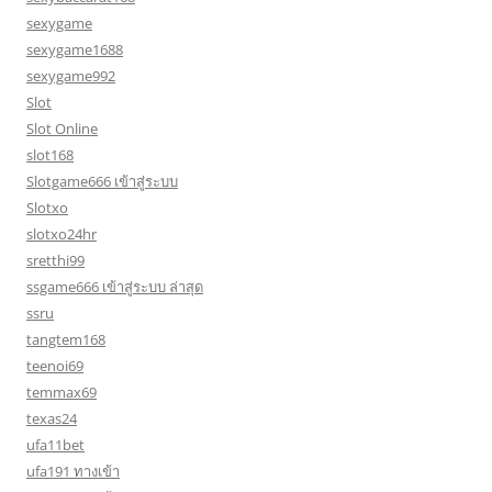
sexygame
sexygame1688
sexygame992
Slot
Slot Online
slot168
Slotgame666 เข้าสู่ระบบ
Slotxo
slotxo24hr
sretthi99
ssgame666 เข้าสู่ระบบ ล่าสุด
ssru
tangtem168
teenoi69
temmax69
texas24
ufa11bet
ufa191 ทางเข้า