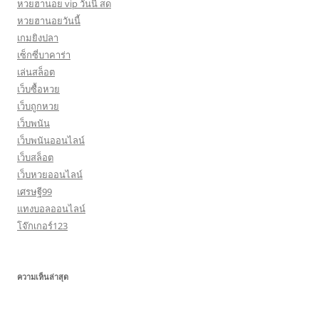
หวยฮานอย vip วันนี้ สด
หวยฮานอยวันนี้
เกมยิงปลา
เซ็กซี่บาคาร่า
เล่นสล็อต
เว็บซื้อหวย
เว็บถูกหวย
เว็บพนัน
เว็บพนันออนไลน์
เว็บสล็อต
เว็บหวยออนไลน์
เศรษฐี99
แทงบอลออนไลน์
โจ๊กเกอร์123
ความเห็นล่าสุด