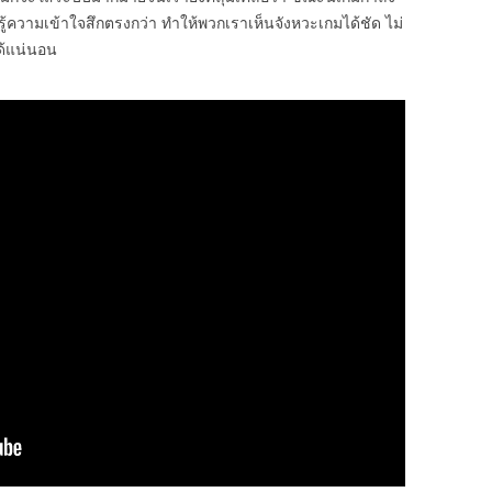
้ความเข้าใจสึกตรงกว่า ทำให้พวกเราเห็นจังหวะเกมได้ชัด ไม่
ด้แน่นอน