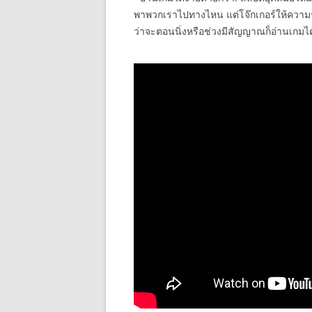
พาพวกเราไปทางไหน แต่โจ๊กเกอร์ให้ความรู
ว่าจะตอนนิ่งหรือช่วงมีสัญญาณก็อ่านเกมไ