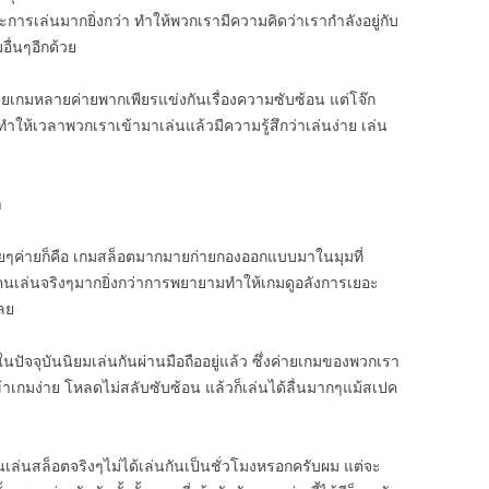
วะการเล่นมากยิ่งกว่า ทำให้พวกเรามีความคิดว่าเรากำลังอยู่กับ
อื่นๆอีกด้วย
่ายเกมหลายค่ายพากเพียรแข่งกันเรื่องความซับซ้อน แต่โจ๊ก
ำให้เวลาพวกเราเข้ามาเล่นแล้วมีความรู้สึกว่าเล่นง่าย เล่น
า
ายๆค่ายก็คือ เกมสล็อตมากมายก่ายกองออกแบบมาในมุมที่
นเล่นจริงๆมากยิ่งกว่าการพยายามทำให้เกมดูอลังการเยอะ
เลย
ปัจจุบันนิยมเล่นกันผ่านมือถืออยู่แล้ว ซึ่งค่ายเกมของพวกเรา
เข้าเกมง่าย โหลดไม่สลับซับซ้อน แล้วก็เล่นได้ลื่นมากๆแม้สเปค
เล่นสล็อตจริงๆไม่ได้เล่นกันเป็นชั่วโมงหรอกครับผม แต่จะ