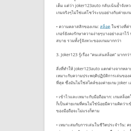
เต็ม แต่ว่า joker123auto กลับเน้นย้ำจังห
เกมจริงๆไม่ใช่แค่โชว์ระบบอย่างกับค่ายเกม
• ความคลาสสิกของเกม:
สล็อต
ในช่วงที่ค
เกอร์ยังคงรักษาความง่ายๆบางอย่างเอาไว้ ท
สบาย รวมทั้งรู้จังหวะของเกมมากกว่า
3. Joker123 รู้เรื่อง “คนเล่นสล็อต” มากกว่
สิ่งที่ทำให้ joker123auto แตกต่างจากหล
เหมาะกับความประพฤติปฏิบัติการเล่นของค
ที่สุด ซึ่งมันไม่ใช่สไตล์ของค่ายเกม joker 
• เข้าไวและเหมาะกับมือถือมาก: เกมสล็อตใน
ก็เป็นค่ายเกมที่คนไม่ใช่น้อยมีความคิดว่า
ของมือถือจะไม่แรงก็ตาม
• เหมาะสมกับการเล่นในชีวิตประจำวัน: คน