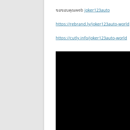
ขอขอบคุณweb
joker123auto
https://rebrand.ly/joker123auto-world
https://cutly.info/joker123auto-world