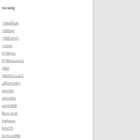
หมวดหมู่
168สล็อต
188bet
188betth
1xbet
918Kiss
918kissauto
ABA
ABAGroup2
allbet24hr
alot66
alot666
amb888
Baccarat
betway
bng55
bonus888