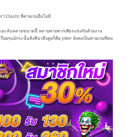
23auto ที่ค่ายเกมอื่นไม่มี
ะแยะล้นหลามขนาดนี้ หลายค่ายพากเพียรแข่งกันด้วยงาน
ื่อยๆแม้กระนั้นสิ่งที่น่าดึงดูดก็คือ joker ยังคงเป็นค่ายเกมที่คน