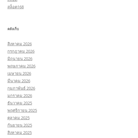
สล็อต168
คลังเก็บ
สิงหาคม 2026
กรกฎาคม 2026
มิถุนายน 2026
พฤษภาคม 2026
เมษายน 2026
มีนาคม 2026
กุมภาพันธ์ 2026
มกราคม 2026
ธันวาคม 2025
พฤศจิกายน 2025
ตุลาคม 2025
กันยายน 2025
สิงหาคม 2025