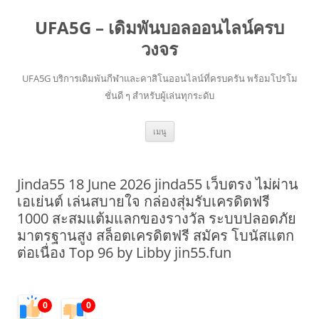
UFA5G – เดิมพันบอลออนไลน์ครบ
วงจร
UFA5G บริการเดิมพันกีฬาและคาสิโนออนไลน์ที่ครบครัน พร้อมโปรโม
ชั่นดี ๆ สำหรับผู้เล่นทุกระดับ
ข้าม
เมนู
ไป
ยัง
เนื้อหา
Jinda55 18 June 2026 jinda55 เว็บตรง ไม่ผ่าน
เอเย่นต์ เล่นสบายใจ กล่องสุ่มรับเครดิตฟรี
1000 สะสมแต้มแลกของรางวัล ระบบปลอดภัย
มาตรฐานสูง สล็อตเครดิตฟรี สมัคร โบนัสแตก
ต่อเนื่อง Top 96 by Libby jin55.fun
0
0