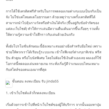
การได้ใช้เครดิตฟรีสำหรับในการทดลองเกมต่างๆแบบเป็นจริงเป็น
จัง ไม่ใช่แค่โหมดเดโมธรรมดา ด้วยเหตุว่าบางครั้งเครดิตที่ได้
สามารถนำไปลุ้นรางวัลหรือทำเงินได้จริง (ขึ้นอยู่กับข้อจำกัดของ
แต่ละเว็บไซต์) ทำให้การเล่นมีความตื่นเต้นมากขึ้นเรื่อยๆ รวมทั้ง
ให้ความรู้ความเข้าใจสึกราวกับเล่นด้วยเงินจริง
ทั้งยังโปรโมชั่นลักษณะนี้ยังเหมาะสมอย่างยิ่งสำหรับมือใหม่ เพราะ
ช่วยให้พวกเราได้เรียนรู้ระบบเกม เข้าใจฟีเจอร์ต่างๆอาทิเช่น ฟรีส
ปิน ตัวคูณ หรือโบนัสพิเศษ โดยไม่ต้องใช้เงินตัวเองเลย ผมเองก็ใช้
โอกาสนี้ทดลองเล่นหลายเกม กระทั่งเริ่มรู้ดีว่าเกมแบบไหนเหมาะ
กับสไตล์ของตนเองมากที่สุด
ขั้นตอน ลงทะเบียน รับ jinda55
1. เข้าเว็บไซต์แล้วก็กดลงทะเบียน
เริ่มด้วยการเข้าไปที่หน้าเว็บไซต์ของผู้ให้บริการ จากนั้นมองหาปุ่ม