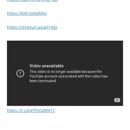
https://bitt.to/6dt0jp
https://shorturl.asia/j1J6G
https://t.co/4TFhOdRNTz