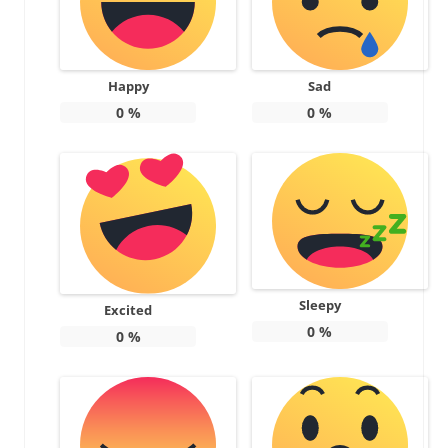
Happy
Sad
0
%
0
%
Sleepy
Excited
0
%
0
%