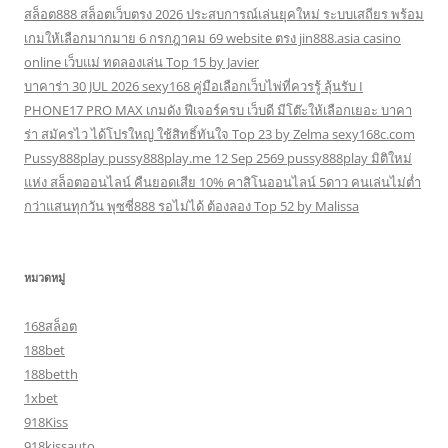
สล็อต888 สล็อตเว็บตรง 2026 ประสบการณ์เล่นยุคใหม่ ระบบเสถียร พร้อม
เกมให้เลือกมากมาย 6 กรกฎาคม 69 website ตรง jin888.asia casino
online เว็บแม่ ทดลองเล่น Top 15 by Javier
บาคาร่า 30 JUL 2026 sexy168 คู่มือเลือกเว็บไพ่ที่ควรรู้ ลุ้นรับ I
PHONE17 PRO MAX เกมดัง ฟีเจอร์ครบ เว็บดี มีโต๊ะให้เลือกเยอะ บาคา
ร่า สมัครไว ได้โปรใหญ่ ใช้สิทธิ์ทันใจ Top 23 by Zelma sexy168c.com
Pussy888play pussy888play.me 12 Sep 2569 pussy888play มิติใหม่
แห่ง สล็อตออนไลน์ คืนยอดเสีย 10% คาสิโนออนไลน์ 5ดาว คนเล่นไม่ต่ำ
กว่าแสนทุกวัน พุซซี่888 รอไม่ได้ ต้องลอง Top 52 by Malissa
หมวดหมู่
168สล็อต
188bet
188betth
1xbet
918Kiss
918kissauto