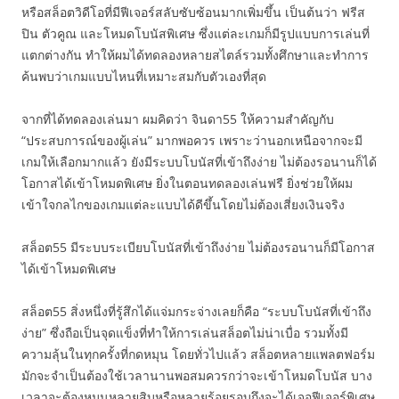
หรือสล็อตวิดีโอที่มีฟีเจอร์สลับซับซ้อนมากเพิ่มขึ้น เป็นต้นว่า ฟรีส
ปิน ตัวคูณ และโหมดโบนัสพิเศษ ซึ่งแต่ละเกมก็มีรูปแบบการเล่นที่
แตกต่างกัน ทำให้ผมได้ทดลองหลายสไตล์รวมทั้งศึกษาและทำการ
ค้นพบว่าเกมแบบไหนที่เหมาะสมกับตัวเองที่สุด
จากที่ได้ทดลองเล่นมา ผมคิดว่า จินดา55 ให้ความสำคัญกับ
“ประสบการณ์ของผู้เล่น” มากพอควร เพราะว่านอกเหนือจากจะมี
เกมให้เลือกมากแล้ว ยังมีระบบโบนัสที่เข้าถึงง่าย ไม่ต้องรอนานก็ได้
โอกาสได้เข้าโหมดพิเศษ ยิ่งในตอนทดลองเล่นฟรี ยิ่งช่วยให้ผม
เข้าใจกลไกของเกมแต่ละแบบได้ดีขึ้นโดยไม่ต้องเสี่ยงเงินจริง
สล็อต55 มีระบบระเบียบโบนัสที่เข้าถึงง่าย ไม่ต้องรอนานก็มีโอกาส
ได้เข้าโหมดพิเศษ
สล็อต55 สิ่งหนึ่งที่รู้สึกได้แจ่มกระจ่างเลยก็คือ “ระบบโบนัสที่เข้าถึง
ง่าย” ซึ่งถือเป็นจุดแข็งที่ทำให้การเล่นสล็อตไม่น่าเบื่อ รวมทั้งมี
ความลุ้นในทุกครั้งที่กดหมุน โดยทั่วไปแล้ว สล็อตหลายแพลตฟอร์ม
มักจะจำเป็นต้องใช้เวลานานพอสมควรกว่าจะเข้าโหมดโบนัส บาง
เวลาจะต้องหมุนหลายสิบหรือหลายร้อยรอบถึงจะได้เจอฟีเจอร์พิเศษ