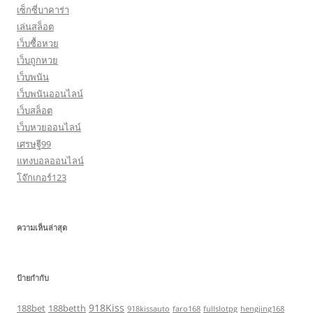
เซ็กซี่บาคาร่า
เล่นสล็อต
เว็บซื้อหวย
เว็บถูกหวย
เว็บพนัน
เว็บพนันออนไลน์
เว็บสล็อต
เว็บหวยออนไลน์
เศรษฐี99
แทงบอลออนไลน์
โจ๊กเกอร์123
ความเห็นล่าสุด
ป้ายกำกับ
918Kiss
188bet
188betth
918kissauto
faro168
fullslotpg
hengjing168