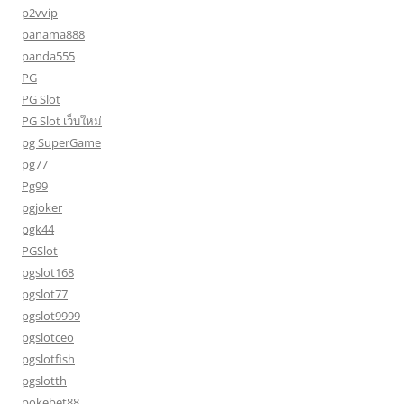
p2vvip
panama888
panda555
PG
PG Slot
PG Slot เว็บใหม่
pg SuperGame
pg77
Pg99
pgjoker
pgk44
PGSlot
pgslot168
pgslot77
pgslot9999
pgslotceo
pgslotfish
pgslotth
pokebet88