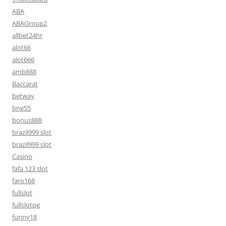
ABA
ABAGroup2
allbet24hr
alot66
alot666
amb888
Baccarat
betway
bng55
bonus888
brazil999 slot
brazil999 slot
Casino
fafa 123 slot
faro168
fullslot
fullslotpg
funny18