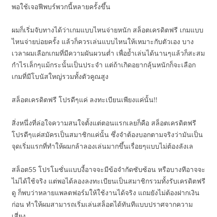
พอใช้เจอฟีพบร์พวกนี้หลายครั้งขึ้น
ผมก็เริ่มจับทางได้ว่าเกมแบบไหนจ่ายหนัก สล็อตเครดิตฟรี เกมแบบ
ไหนจ่ายบ่อยครั้ง แล้วก็ควรเล่นแบบไหนให้เหมาะกับตัวเอง บาง
เวลาผมเลือกเกมที่มีความผันผวนต่ำ เพื่อย้ำเล่นได้นานๆแล้วก็สะสม
กำไรเล็กๆแม้กระนั้นเป็นประจำ แต่ถ้าเกิดอยากลุ้นหนักก็จะเลือก
เกมที่มีโบนัสใหญ่รวมทั้งตัวคูณสูง
สล็อตเครดิตฟรี โปรดีๆแค่ ลงทะเบียนเพียงแค่นั้น!!
สิ่งหนึ่งที่ล่อใจความสนใจตั้งแต่ตอนแรกเลยก็คือ สล็อตเครดิตฟรี
โปรดีๆแค่สมัครเป็นสมาชิกแค่นั้น ซึ่งจำต้องบอกตามจริงว่ามันเป็น
จุดเริ่มแรกที่ทำให้ผมกล้าลองเล่นมากขึ้นเรื่อยๆแบบไม่ต้องลังเล
สล็อต55 โปรโมชั่นแบบงี้อาจจะมีข้อจำกัดซับซ้อน หรือบางทีอาจจะ
ไม่ได้ใช้จริง แต่พอได้ลองลงทะเบียนเป็นสมาชิกรวมทั้งรับเครดิตฟรี
ดู ก็พบว่าหลายแพลตฟอร์มให้ใช้งานได้จริง แถมยังไม่ต้องฝากเงิน
ก่อน ทำให้ผมสามารถเริ่มเล่นสล็อตได้ทันทีแบบปราศจากความ
เสี่ยง