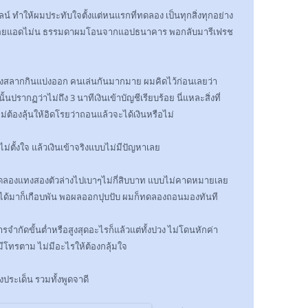
 ทำให้ผมประทับใจตั้งแต่หนแรกที่ทดลอง เป็นทุกสิ่งทุกอย่าง
งรอคอยแอดไม่น ธรรมดาผมโอนจากแอปธนาคาร พอกลับมารีเฟรช
ังสลากกินแบ่งออก คนเล่นกันมากมาย ผมคิดไว้ก่อนเลยว่า
้นปรากฏว่าไม่ถึง 3 นาทีเงินเข้าบัญชีเรียบร้อย นี่แหละสิ่งที่
ม่ต้องลุ้นให้อิดโรยว่าถอนแล้วจะได้เงินหรือไม่
่ตั้งใจ แล้วเงินเข้าจริงแบบไม่มีปัญหาเลย
ทดลองแทงสองตัวล่างไปเบาๆไม่กี่สิบบาท แบบไม่คาดหมายเลย
 ได้มาก็เกือบพัน พอผลออกปุบปับ ผมก็ทดลองถอนมองทันที
รจำกัดขั้นต่ำหรือสูงสุดอะไรก็แล้วแต่ทั้งปวง ไม่โดนหักค่า
ม่มีโทรตาม ไม่มีอะไรให้ต้องกลุ้มใจ
งประเด็น รวมทั้งพูดจาดี