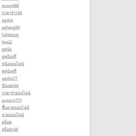
pussy888
บาคาร่า168
pgslot
pgheng99
fullslotpg
live22
ดูหนัง
ดูหนังฟรี
หนังออนไลน์
ดูหนังฟรี
pgslot77
ปั่นแตก66
บาคาร่าออนไลน์
punpro777
ซื้อหวยออนไลน์
หวยออนไลน์
สล็อต
สล็อต168