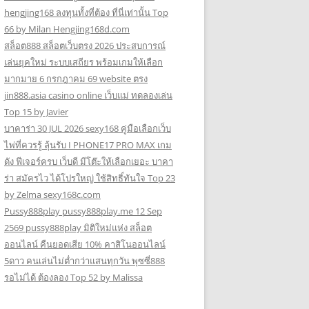
hengjing168 ลงทุนทั้งที่ต้อง ที่นี่เท่านั้น Top
66 by Milan Hengjing168d.com
สล็อต888 สล็อตเว็บตรง 2026 ประสบการณ์
เล่นยุคใหม่ ระบบเสถียร พร้อมเกมให้เลือก
มากมาย 6 กรกฎาคม 69 website ตรง
jin888.asia casino online เว็บแม่ ทดลองเล่น
Top 15 by Javier
บาคาร่า 30 JUL 2026 sexy168 คู่มือเลือกเว็บ
ไพ่ที่ควรรู้ ลุ้นรับ I PHONE17 PRO MAX เกม
ดัง ฟีเจอร์ครบ เว็บดี มีโต๊ะให้เลือกเยอะ บาคา
ร่า สมัครไว ได้โปรใหญ่ ใช้สิทธิ์ทันใจ Top 23
by Zelma sexy168c.com
Pussy888play pussy888play.me 12 Sep
2569 pussy888play มิติใหม่แห่ง สล็อต
ออนไลน์ คืนยอดเสีย 10% คาสิโนออนไลน์
5ดาว คนเล่นไม่ต่ำกว่าแสนทุกวัน พุซซี่888
รอไม่ได้ ต้องลอง Top 52 by Malissa