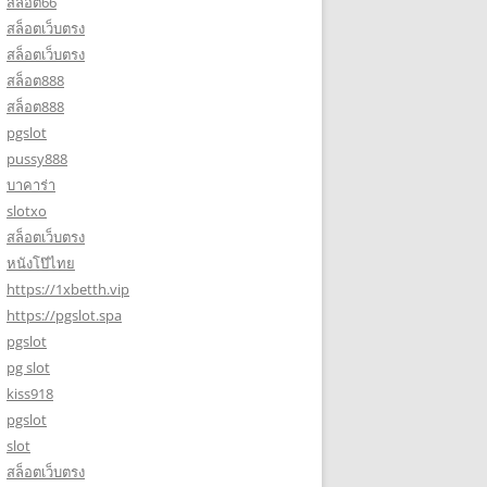
สล็อต66
สล็อตเว็บตรง
สล็อตเว็บตรง
สล็อต888
สล็อต888
pgslot
pussy888
บาคาร่า
slotxo
สล็อตเว็บตรง
หนังโป๊ไทย
https://1xbetth.vip
https://pgslot.spa
pgslot
pg slot
kiss918
pgslot
slot
สล็อตเว็บตรง