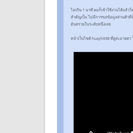
ไม่เกิน 1 นาที ผมก็เข้าใช้งานได้แล้ว
สำคัญเป็น ไม่มีการขอข้อมูลส่วนตัวที่มีค
อันตรายในระดับหนึ่งเลย
หน้าเว็บไซต์ huayhit88 ที่ดูสะอาดตา ใ