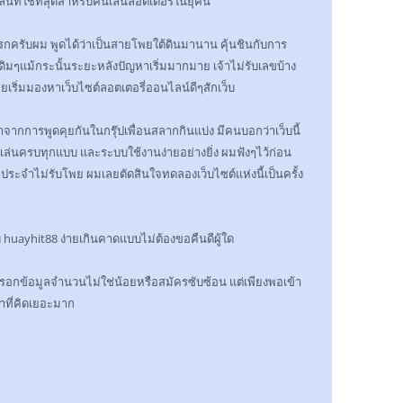
ที่ใช่ที่สุดสำหรับคนเล่นลอตเตอรี่ในยุคนี้
แรกครับผม พูดได้ว่าเป็นสายโพยใต้ดินมานาน คุ้นชินกับการ
มๆแม้กระนั้นระยะหลังปัญหาเริ่มมากมาย เจ้าไม่รับเลขบ้าง
เริ่มมองหาเว็บไซต์ลอตเตอรี่ออนไลน์ดีๆสักเว็บ
ากการพูดคุยกันในกรุ๊ปเพื่อนสลากกินแบ่ง มีคนบอกว่าเว็บนี้
อกเล่นครบทุกแบบ และระบบใช้งานง่ายอย่างยิ่ง ผมฟังๆไว้ก่อน
จ้าประจำไม่รับโพย ผมเลยตัดสินใจทดลองเว็บไซต์แห่งนี้เป็นครั้ง
uayhit88 ง่ายเกินคาดแบบไม่ต้องขอคืนดีผู้ใด
กรอกข้อมูลจำนวนไม่ใช่น้อยหรือสมัครซับซ้อน แต่เพียงพอเข้า
่าที่คิดเยอะมาก