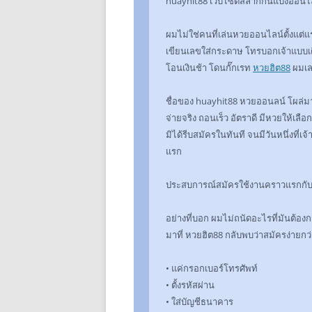
huayhit88 เว็บไซต์สลากกินแบ่งออนไลน์
ผมไม่ใช่คนที่เล่นหวยออนไลน์ตั้งแต่
เขียนเลขใส่กระดาษ โทรบอกเจ้าแบบเดิ
โอนเงินช้า โดนกั๊กเรท
หวยฮิต88
ผมเลย
ชื่อของ huayhit88 หวยออนลน์ โผล่มาจ
จ่ายจริง ถอนเร็ว อัตราดี มีหวยให้เลื
มิได้รีบสมัครในทันที จนมีวันหนึ่งที่เ
แรก
ประสบการณ์สมัครใช้งานคราวแรกกับ h
อย่างที่บอก ผมไม่ถนัดอะไรที่มันต้อง
มาที่ หวยฮิต88 กลับพบว่าสมัครง่ายกว
• แค่กรอกเบอร์โทรศัพท์
• ตั้งรหัสผ่าน
• ใส่บัญชีธนาคาร