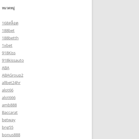
หมวดหมู่
168สล็อต
188bet
188betth
1xbet
918Kiss
918kissauto
ABA
ABAGroup2
allbet24hr
alot66
alot666
amb888
Baccarat
betway
bng55
bonus888