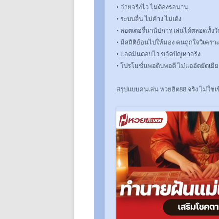
• จ่ายจริงไว ไม่ต้องรอนาน
• ระบบลื่น ไม่ค้าง ไม่เด้ง
• ลอตเตอรี่นานัปการ เล่นได้ตลอดทั้งว
• มีสถิติย้อนไปให้มอง คนถูกใจวิเครา
• แอดมินตอบไว ขจัดปัญหาจริง
• โปรโมชั่นพอดิบพอดี ไม่แออัดยัดเยีย
สรุปแบบคนเล่น หวยฮิต88 จริง ไม่ใช่เ