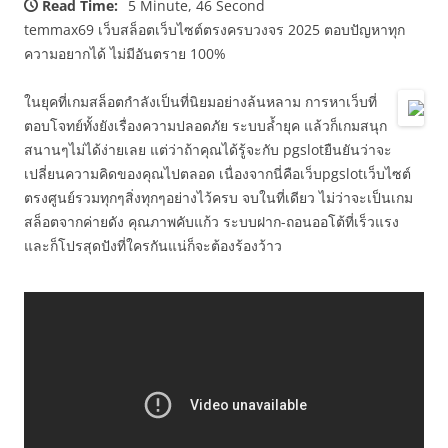
Read Time:
5 Minute, 46 Second
temmax69 เว็บสล็อตเว็บไซต์ตรงครบวงจร 2025 ตอบปัญหาทุก
ความอยากได้ ไม่มีอันตราย 100%
ในยุคที่เกมสล็อตกำลังเป็นที่นิยมอย่างล้นหลาม การหาเว็บที่
ตอบโจทย์ทั้งยังเรื่องความปลอดภัย ระบบล้ำยุค แล้วก็เกมสนุก
สนานๆไม่ได้ง่ายเลย แต่ว่าถ้าคุณได้รู้จะกับ pgslotยืนยันว่าจะ
เปลี่ยนความคิดของคุณไปตลอด เนื่องจากนี่คือเว็บpgslotเว็บไซต์
ตรงศูนย์รวมทุกๆสิ่งทุกๆอย่างไว้ครบ จบในที่เดียว ไม่ว่าจะเป็นเกม
สล็อตจากค่ายดัง คุณภาพคับแก้ว ระบบฝาก-ถอนออโต้ที่เร็วแรง
และก็โปรสุดปังที่ใครกันแน่ก็จะต้องร้องว้าว