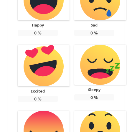
Happy
Sad
0
%
0
%
Sleepy
Excited
0
%
0
%