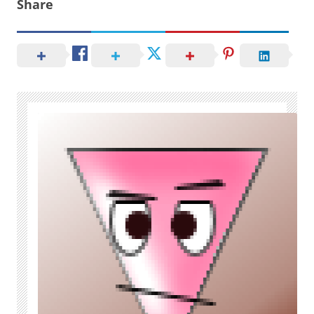
Share