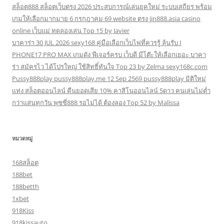
สล็อต888 สล็อตเว็บตรง 2026 ประสบการณ์เล่นยุคใหม่ ระบบเสถียร พร้อม
เกมให้เลือกมากมาย 6 กรกฎาคม 69 website ตรง jin888.asia casino
online เว็บแม่ ทดลองเล่น Top 15 by Javier
บาคาร่า 30 JUL 2026 sexy168 คู่มือเลือกเว็บไพ่ที่ควรรู้ ลุ้นรับ I
PHONE17 PRO MAX เกมดัง ฟีเจอร์ครบ เว็บดี มีโต๊ะให้เลือกเยอะ บาคา
ร่า สมัครไว ได้โปรใหญ่ ใช้สิทธิ์ทันใจ Top 23 by Zelma sexy168c.com
Pussy888play pussy888play.me 12 Sep 2569 pussy888play มิติใหม่
แห่ง สล็อตออนไลน์ คืนยอดเสีย 10% คาสิโนออนไลน์ 5ดาว คนเล่นไม่ต่ำ
กว่าแสนทุกวัน พุซซี่888 รอไม่ได้ ต้องลอง Top 52 by Malissa
หมวดหมู่
168สล็อต
188bet
188betth
1xbet
918Kiss
918kissauto