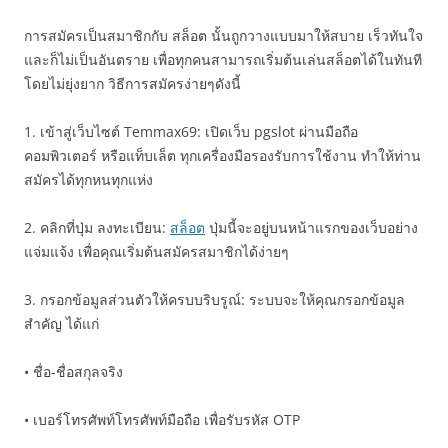
การสมัครเป็นสมาชิกกับ สล็อต นั้นถูกวางแบบมาให้สบาย เร็วทันใจ
และก็ไม่เป็นอันตราย เพื่อทุกคนสามารถเริ่มต้นเล่นสล็อตได้ในทันที
โดยไม่ยุ่งยาก วิธีการสมัครง่ายๆดังนี้
1. เข้าสู่เว็บไซต์ Temmax69: เปิดเว็บ pgslot ผ่านมือถือ
คอมพิวเตอร์ หรือแท็บเล็ต ทุกเครื่องมือรองรับการใช้งาน ทำให้ท่าน
สมัครได้ทุกหนทุกแห่ง
2. คลิกที่ปุ่ม ลงทะเบียน:
สล็อต
ปุ่มนี้จะอยู่บนหน้าแรกของเว็บอย่าง
แจ่มแจ้ง เพื่อคุณเริ่มต้นสมัครสมาชิกได้ง่ายๆ
3. กรอกข้อมูลส่วนตัวให้ครบบริบรูณ์: ระบบจะให้คุณกรอกข้อมูล
สำคัญ ได้แก่
• ชื่อ-ชื่อสกุลจริง
• เบอร์โทรศัพท์โทรศัพท์มือถือ เพื่อรับรหัส OTP