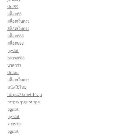
slot99
สล็อต66
สล็อตเว็บตรง
สล็อตเว็บตรง
สล็อต888
สล็อต888
pgslot
pussy888
บาคาร่า
slotxo
สล็อตเว็บตรง
หนังโป๊ไทย
https://1xbetth.vip
https://pgslot.spa
pgslot
pg slot
kiss918
pgslot