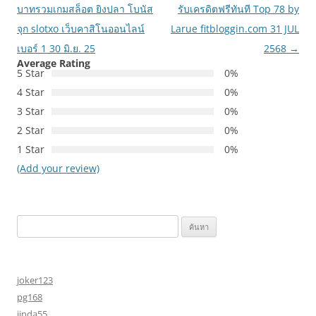
บาทรวมเกมสล็อต ยิงปลา โบนัส
รับเครดิตฟรีทันที Top 78 by
จุก slotxo เว็บคาสิโนออนไลน์
Larue fitbloggin.com 31 JUL
เบอร์ 1 30 มิ.ย. 25
2568
→
Average Rating
5 Star
0%
4 Star
0%
3 Star
0%
2 Star
0%
1 Star
0%
(Add your review)
ค้นหา
สำหรับ:
joker123
pg168
jinda55