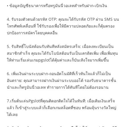
• ข้อมูลบัญชีธนาคารหรือทรูมันนี่วอเลทสำหรับฝาก-เบิกเงิน
4. รับรองตัวตนด้วยรหัส OTP: คุณจะได้รับรหัส OTP ผ่าน SMS บน
โทรศัพท์เคลื่อนที่ ใช้รับรองเพื่อให้มีความปลอดภัยและก็คุ้มครอง
ปกป้องการสมัครโดยบุคคลอื่น
5. รับสิทธิ์โบนัสต้อนรับทันทีหลังสมัครเสร็จ: เมื่อลงทะเบียนเป็น
สมาชิกสำเร็จ คุณจะได้รับโบนัสต้อนรับเป็นเครดิตเพิ่ม เพื่อเพิ่มทุน
ให้ท่านเริ่มเล่นเกมpgslotได้คุ้มค่าและก็บันเทิงใจมากเพิ่มขึ้น
6. เพิ่มเงินผ่านระบบฝาก-ถอนอัตโนมัติที่เร็วทันใจแล้วก็ไม่เป็น
อันตราย: คุณสามารถฝากเงินผ่านระบบออโต้ รองรับธนาคารชั้น
นำและก็ทรูมันนี่วอเลท ทำรายการได้ทันทีโดยไม่ต้องรอนาน
7.เริ่มต้นเล่นPgslotที่คุณติดอกติดใจได้ในทันที: เมื่อเติมเงินเสร็จ
แล้ว ก็เข้าสู่ระบบแล้วก็เลือกเกมสล็อตที่ชอบ พร้อมลุ้นรางวัลใหญ่
ได้เลย