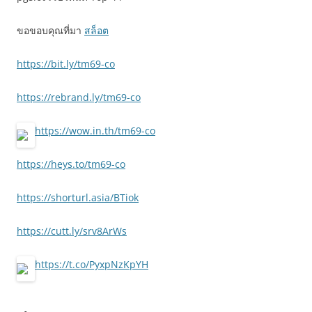
ขอขอบคุณที่มา
สล็อต
https://bit.ly/tm69-co
https://rebrand.ly/tm69-co
https://wow.in.th/tm69-co
https://heys.to/tm69-co
https://shorturl.asia/BTiok
https://cutt.ly/srv8ArWs
https://t.co/PyxpNzKpYH