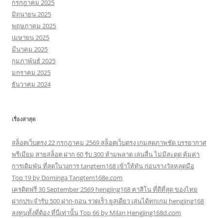
กรกฎาคม 2025
มิถุนายน 2025
พฤษภาคม 2025
เมษายน 2025
มีนาคม 2025
กุมภาพันธ์ 2025
มกราคม 2025
ธันวาคม 2024
เรื่องล่าสุด
สล็อตเว็บตรง 22 กรกฎาคม 2569 สล็อตเว็บตรง เกมสดภาพชัด บรรยากาศ
พรีเมียม สายสล็อต ฝาก 60 รับ 300 ห้ามพลาด เล่นลื่น ไม่มีสะดุด คุ้มค่า
การเดิมพัน ที่สุดในวงการ tangtem168 เข้าให้ทัน ก่อนรางวัลหลุดมือ
Top 19 by Dominga Tangtem168e.com
เครดิตฟรี 30 September 2569 hengjing168 คาสิโน ที่ดีที่สุด ของไทย
ฝากประจำรับ 500 ฝาก-ถอน รวดเร็ว ยูสเดียว เล่นได้ทุกเกม hengjing168
ลงทุนทั้งที่ต้อง ที่นี่เท่านั้น Top 66 by Milan Hengjing168d.com