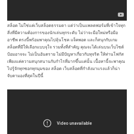
สล็อต ไม่ใช่แค่เว็บสล็อตธรรมดา แต่ว่าเป็นแพลตฟอร์มที่เข้าใจทุก
สิ่งที่มีความต้องการของนักเล่นทุกระดับ ไม่ว่าจะมือใหม่หรือมือ
อาชีพ ตรงนี้พร้อมพาคุณไปลุ้นโชค แจ็คพอต และก็สนุกกับเกม
สล็อตที่มีให้เลือกแบบจุใจ รวมทั้งที่สำคัญ คุณจะได้เล่นบนเว็บไซต์
ป้อมอาจจะ ไม่เป็นอันตราย ไม่มีปัญหาเกี่ยวกับทุจริต ให้ท่านโฟกัส
เพียงแค่ความสนุกสนานกับกำไรที่มากขึ้นแค่นั้น เนื้อหานี้จะพาคุณ
ไปรู้จักทุกซอกทุกมุมของ สล็อต เว็บสล็อตที่กำลังมาแรงแล้วก็น่า
จับตามองที่สุดในปีนี้