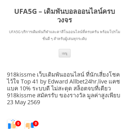
UFA5G – เดิมพันบอลออนไลน์ครบ
วงจร
UFA5G บริการเดิมพันกีฬาและคาสิโนออนไลน์ที่ครบครัน พร้อมโปรโม
ชั่นดี ๆ สำหรับผู้เล่นทุกระดับ
ข้าม
เมนู
ไป
ยัง
เนื้อหา
918kissme เว็บเดิมพันออนไลน์ ที่นักเสี่ยงโชค
ไว้ใจ Top 41 by Edward Allbet24hr.live แคช
แบค 10% ระบบดี ไม่สะดุด สล็อตจบที่เดียว
918kissme สมัครรับ ของรางวัล มูลค่าสูงเพียบ
23 May 2569
0
0