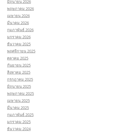
มิถุนายน 2026
พฤษภาคม 2026
เมษายน 2026
มีนาคม 2026
กุมภาพันธ์ 2026
มกราคม 2026
ธันวาคม 2025
พฤศจิกายน 2025
ตุลาคม 2025
กันยายน 2025
สิงหาคม 2025
กรกฎาคม 2025
มิถุนายน 2025
พฤษภาคม 2025
เมษายน 2025
มีนาคม 2025
กุมภาพันธ์ 2025
มกราคม 2025
ธันวาคม 2024