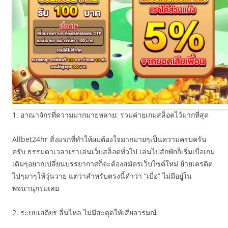
1. อาณาจักรที่ความมากมายหลาย: รวมค่ายเกมสล็อตไว้มากที่สุด
Allbet24hr สิ่งแรกที่ทำให้ผมต้องใจมากมายๆเป็นความครบครัน
ครับ ธรรมดาเวลาเราเล่นเว็บสล็อตทั่วไป เล่นไปสักพักก็เริ่มเบื่อเกม
เดิมๆอยากเปลี่ยนบรรยากาศก็จะต้องสมัครเว็บไซต์ใหม่ ย้ายเครดิต
ไปๆมาๆให้วุ่นวาย แต่ว่าสำหรับตรงนี้คำว่า “เบื่อ” ไม่มีอยู่ใน
พจนานุกรมเลย
2. ระบบเสถียร ลื่นไหล ไม่มีสะดุดให้เสียอารมณ์