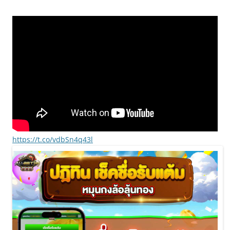
https://t.co/vdbSn4q43l