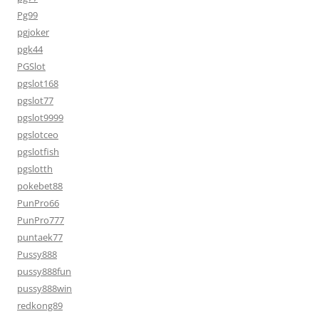
Pg99
pgjoker
pgk44
PGSlot
pgslot168
pgslot77
pgslot9999
pgslotceo
pgslotfish
pgslotth
pokebet88
PunPro66
PunPro777
puntaek77
Pussy888
pussy888fun
pussy888win
redkong89