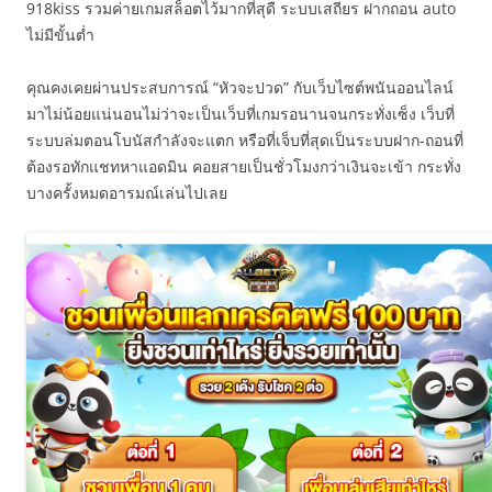
918kiss รวมค่ายเกมสล็อตไว้มากที่สุดื ระบบเสถียร ฝากถอน auto
ไม่มีขั้นต่ำ
คุณคงเคยผ่านประสบการณ์ “หัวจะปวด” กับเว็บไซต์พนันออนไลน์
มาไม่น้อยแน่นอนไม่ว่าจะเป็นเว็บที่เกมรอนานจนกระทั่งเซ็ง เว็บที่
ระบบล่มตอนโบนัสกำลังจะแตก หรือที่เจ็บที่สุดเป็นระบบฝาก-ถอนที่
ต้องรอทักแชทหาแอดมิน คอยสายเป็นชั่วโมงกว่าเงินจะเข้า กระทั่ง
บางครั้งหมดอารมณ์เล่นไปเลย