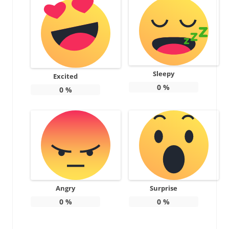
Sleepy
Excited
0
%
0
%
Angry
Surprise
0
%
0
%