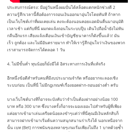
ประสบการณ์ตรง: มีอยู่วันหนึ่งผมปั่นได้สล็อตแตกหนักช่วงตี 2
ความรู้สึกเวลานี้คือต้องการถอนเงินออกมาอุ่นใจโดยทันที ถ้าหาก
เป็นเว็บไซต์เก่าที่ผมเคยเล่น คงจะต้องนอนคอยแอดมินตื่นมาอนุมัติ
เวลาเช้า แต่กับที่นี่ ผมกดแจ้งถอนในระบบปุ๊บ เดินไปถือน้ำยังไม่ทัน
กลืนอึกแรก เสียงแจ้งเตือนเงินเข้าบัญชีธนาคารก็ดังขึ้นแล้ว! มัน
เร็ว ถูกต้อง และไม่มีอันตรายมาก ทำให้เรารู้สึกอุ่นใจว่าเงินของพวก
เราสามารถจัดการได้ตลอด 1 วัน
4. ไม่มีขั้นต่ำ ทุนน้อยก็มั่งมีได้ อิสระทางการเงินที่แท้จริง
อีกหนึ่งข้อดีสำหรับคนที่มีงบประมาณจำกัด หรืออยากจะลองเชิง
ระบบก่อน เป็นที่นี่ ไม่มีกฎเกณฑ์เรื่องยอดฝาก-ถอนอย่างต่ำ ครับ
บางเว็บไซต์บางทีก็อาจจะบังคับว่าจำเป็นต้องฝากอย่างน้อย 100
บาท หรือ 300 บาท ซึ่งบางครั้งก็อาจจะมองเยอะไปสำหรับผู้ที่เพียง
แค่อยากเข้ามาเล่นเครียดน้อยลงขำๆแต่ว่าที่นี่คุณมีเงินหลักสิบก็
สามารถฝากเข้ามาเริ่มต้นความสนุกสนานร่าเริงได้ นอกเหนือจาก
นั้น เบท (Bet) การพนันของหลายๆเกมเริ่มเพียงไม่ถึง 1 บาทด้วยซ้ำ