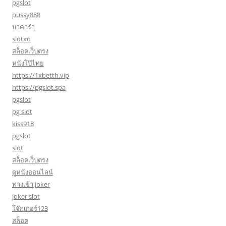
pgslot
pussy888
บาคาร่า
slotxo
สล็อตเว็บตรง
หนังโป๊ไทย
https://1xbetth.vip
https://pgslot.spa
pgslot
pg slot
kiss918
pgslot
slot
สล็อตเว็บตรง
ดูหนังออนไลน์
ทางเข้า joker
joker slot
โจ๊กเกอร์123
สล็อต