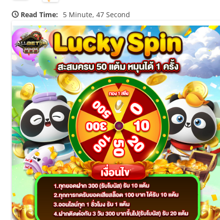
Read Time:
5 Minute, 47 Second