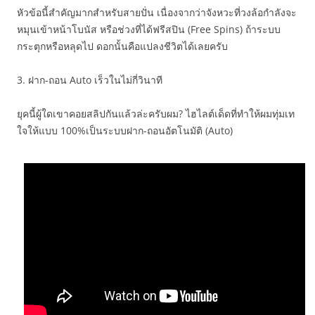
หัวข้อนี้สำคัญมากสำหรับสายปั่น เนื่องจากว่าจังหวะที่วงล้อกำลังจะ
หมุนเข้าหน้าโบนัส หรือช่วงที่ได้ฟรีสปิน (Free Spins) ถ้าระบบ
กระตุกหรือหลุดไป ดอกนั้นคือแปลงชีวิตได้เลยครับ
3. ฝาก-ถอน Auto เร็วในไม่กี่วินาที
ยุคนี้ผู้ใดเขาคอยสลิปกันแล้วล่ะครับผม? ไฮไลต์เด็ดที่ทำให้ผมทุ่มเท
ใจให้แบบ 100%เป็นระบบฝาก-ถอนอัตโนมัติ (Auto)