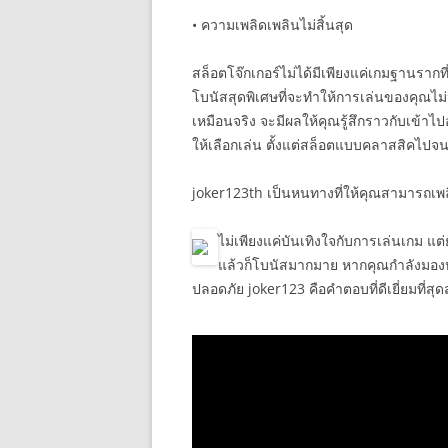
• ความเพลิดเพลินไม่สิ้นสุด
สล็อตโจ๊กเกอร์ไม่ได้มีเพียงแค่เกมฐานรากที่
โบนัสสุดพิเศษที่จะทำให้การเล่นของคุณไม่น่
เหมือนจริง จะมีผลให้คุณรู้สึกราวกับเข้า
ให้เลือกเล่น ตั้งแต่สล็อตแบบคลาสสิคไปจน
joker123th เป็นหนทางที่ให้คุณสามารถเพลิ
ไม่เพียงแค่บันเทิงใจกับการเล่นเกม 
แล้วก็โบนัสมากมาย หากคุณกำลังมองหา
ปลอดภัย joker123 คือคำตอบที่ดีเยี่ยมที่สุ