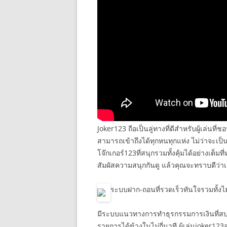
Joker123 ถือเป็นลู่ทางที่ดีสำหรับผู้เล่น
สามารถเข้าถึงได้ทุกหนทุกแห่ง ไม่ว่าจะเป
โจ๊กเกอร์123ที่สนุกรวมทั้งคุ้มได้อย่างเต็
สัมผัสความสนุกกันดู แล้วคุณจะทราบดีว่าเก
ระบบฝาก-ถอนที่รวดเร็วทันใจรวมทั้งไม
มีระบบแนวทางการทำธุรกรรมการเงินที่สบา
รายการได้ข้างในไม่กี่นาที ผู้เล่นjoker12