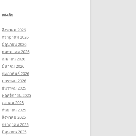
คลังเก็บ
สิงหาคม 2026
กรกฎาคม 2026
มิถุนายน 2026
พฤษภาคม 2026
เมษายน 2026
มีนาคม 2026
กุมภาพันธ์ 2026
มกราคม 2026
ธันวาคม 2025
พฤศจิกายน 2025
ตุลาคม 2025
กันยายน 2025
สิงหาคม 2025
กรกฎาคม 2025
มิถุนายน 2025