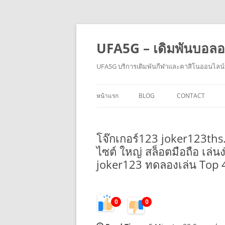
UFA5G – เดิมพันบอล
UFA5G บริการเดิมพันกีฬาและคาสิโนออนไลน์ที่
หน้าแรก
BLOG
CONTACT
โจ๊กเกอร์123 joker123ths
ไซต์ ใหญ่ สล็อตมือถือ เล่นง
joker123 ทดลองเล่น Top 4
0
0