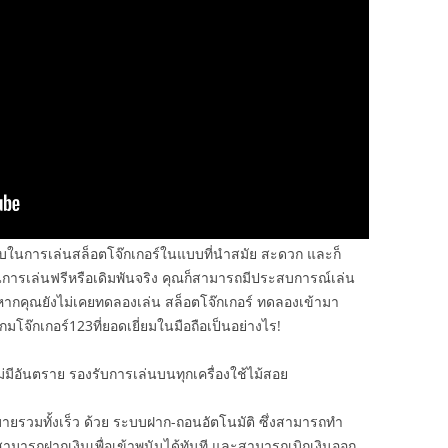
ที่ชอบในการเล่นสล็อตโจ๊กเกอร์ในแบบที่นำสมัย สะดวก และก็
็นการเล่นฟรีหรือเดิมพันจริง คุณก็สามารถมีประสบการณ์เล่น
มที่หากคุณยังไม่เคยทดลองเล่น สล็อตโจ๊กเกอร์ ทดลองเข้ามา
มโจ๊กเกอร์123ที่ยอดเยี่ยมในมือถือเป็นอย่างไร!
่มีอันตราย รองรับการเล่นบนทุกเครื่องใช้ไม้สอย
ยรวมทั้งเร็ว ด้วย ระบบฝาก-ถอนอัตโนมัติ ซึ่งสามารถทำ
3สามารถฝากเงินเพื่อเข้าพนันได้ทันที และสามารถเบิกเงินออก