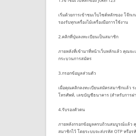
1.เข้าชมเว็บหลักของ Joker123
เริ่มด้วยการเข้าชมเว็บไซต์หลักของ โจ๊กเกอ
รองรับทุกเครื่องไม้เครื่องมือการใช้งาน
2.คลิกที่ปุ่มลงทะเบียนเป็นสมาชิก
ภายหลังที่เข้ามาที่หน้าเว็บหลักแล้ว คุณจะเ
กระบวนการสมัคร
3.กรอกข้อมูลส่วนตัว
เมื่อคุณคลิกลงทะเบียนสมัครสมาชิกแล้ว ระ
โทรศัพท์, เลขบัญชีธนาคาร (สำหรับการฝาก-
4.รับรองตัวตน
ภายหลังกรอกข้อมูลครบถ้วนสมบูรณ์แล้ว คุ
สมาชิกไว้ โดยระบบจะส่งรหัส OTP หรือรหั