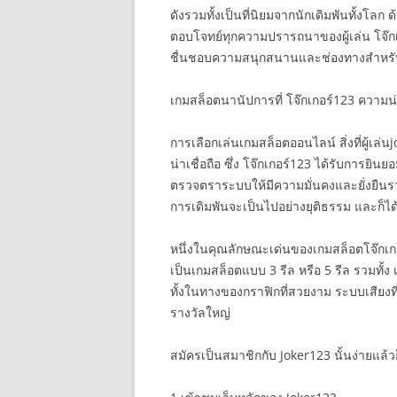
ดังรวมทั้งเป็นที่นิยมจากนักเดิมพันทั้งโลก
ตอบโจทย์ทุกความปรารถนาของผู้เล่น โจ๊กเกอ
ชื่นชอบความสนุกสนานและช่องทางสำหรับเ
เกมสล็อตนานัปการที่ โจ๊กเกอร์123 ความ
การเลือกเล่นเกมสล็อตออนไลน์ สิ่งที่ผู้เล
น่าเชื่อถือ ซึ่ง โจ๊กเกอร์123 ได้รับกา
ตรวจตราระบบให้มีความมั่นคงและยั่งยืนรวมท
การเดิมพันจะเป็นไปอย่างยุติธรรม และก็ได
หนึ่งในคุณลักษณะเด่นของเกมสล็อตโจ๊กเกอร
เป็นเกมสล็อตแบบ 3 รีล หรือ 5 รีล รวมทั้ง
ทั้งในทางของกราฟิกที่สวยงาม ระบบเสียงที่ต
รางวัลใหญ่
สมัครเป็นสมาชิกกับ Joker123 นั้นง่ายแล้วก