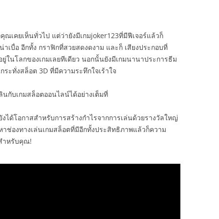
คุณเคยเห็นทั่วไป แต่ว่ายังมีเกมjoker123ที่มีฟีเจอร์แล้วก็
าเบื่อ อีกทั้ง กราฟิกที่สวยสดงดงาม และก็ เสียงประกอบที่
ไปอยู่ในโลกของเกมเลยทีเดียว นอกนั้นยังมีเกมนานาประการธีม
กระทั่งสล็อต 3D ที่มีความระทึกใจเร้าใจ
นกับเกมสล็อตออนไลน์ได้อย่างเต็มที่
แต่ยังได้โอกาสสำหรับการสร้างกำไรจากการเล่นด้วยรางวัลใหญ่
ช่องทางเล่นเกมสล็อตที่มีอีกทั้งประสิทธิภาพแล้วก็ความ
ดสำหรับคุณ!