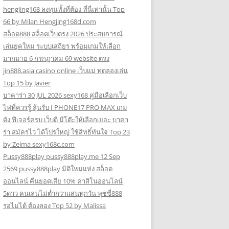
hengjing168 ลงทุนทั้งที่ต้อง ที่นี่เท่านั้น Top
66 by Milan Hengjing168d.com
สล็อต888 สล็อตเว็บตรง 2026 ประสบการณ์
เล่นยุคใหม่ ระบบเสถียร พร้อมเกมให้เลือก
มากมาย 6 กรกฎาคม 69 website ตรง
jin888.asia casino online เว็บแม่ ทดลองเล่น
Top 15 by Javier
บาคาร่า 30 JUL 2026 sexy168 คู่มือเลือกเว็บ
ไพ่ที่ควรรู้ ลุ้นรับ I PHONE17 PRO MAX เกม
ดัง ฟีเจอร์ครบ เว็บดี มีโต๊ะให้เลือกเยอะ บาคา
ร่า สมัครไว ได้โปรใหญ่ ใช้สิทธิ์ทันใจ Top 23
by Zelma sexy168c.com
Pussy888play pussy888play.me 12 Sep
2569 pussy888play มิติใหม่แห่ง สล็อต
ออนไลน์ คืนยอดเสีย 10% คาสิโนออนไลน์
5ดาว คนเล่นไม่ต่ำกว่าแสนทุกวัน พุซซี่888
รอไม่ได้ ต้องลอง Top 52 by Malissa