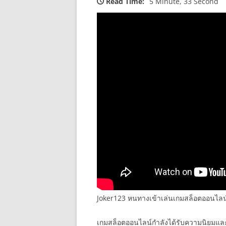
Read Time:
5 Minute, 33 Second
Joker123 หนทางเข้าเล่นเกมสล็อตออนไลน์ที่
เกมสล็อตออนไลน์กำลังได้รับความนิยมและเต