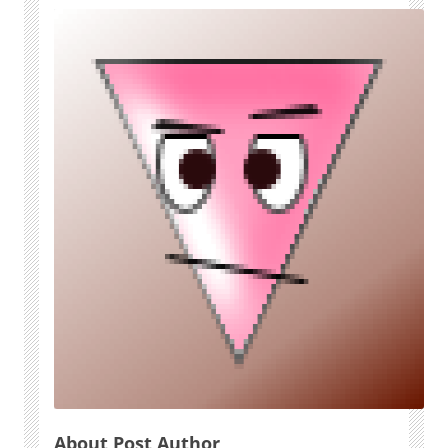
About Post Author