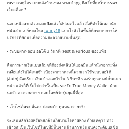
เพราะเหตุใดระบบหลังบ้านของ ทางเข้าpg ถึงเริ่ดที่สุดในบรรดา
เว็บสล็อต ?
นอกเหนือจากตัวเกมจะปังแล้วก็อัปเดตไวแล้ว สิ่งที่ทำให้เหล่านัก
พนันสายเปย์หลงใหล
funny18
แบบโงหัวไม่ขึ้นก็คือระบบการให้
บริการที่คิดมาเพื่อความสะดวกสบายขั้นสุด:
• ระบบฝาก-ถอน ออโต้ 3 วินาที (Fast & Furious ของแท้!)
ลืมการฝากเงินแบบเดิมๆที่ต้องส่งสลิปให้แอดมินแล้วนั่งรอกระทั่ง
เหงื่อแห้งไปได้เลยจ๊า เนื่องจากว่าตรงนี้พวกเราใช้ระบบออโต้
(Auto) อัจฉริยะ เงินเข้า-ออกไวใน 3 วินาที รองรับทุกแบงค์ชั้นแนว
หน้า แล้วก็ที่เริ่ดไปกว่านั้นเป็น รองรับ True Money Wallet ด้วย
นะจ๊ะ สะดวกสบาย ตอบโจทย์วัยรุ่นยุคนี้ที่สุด
• เว็บไซต์ตรง มั่นคง ปลอดภัย ทุนหนาจ่ายจริง
จะเล่นหลักร้อยหรือหลักล้านก็สบายใจหายห่วง ด้วยเหตุว่า ทาง
เข้าpg เป็นเว็บไซต์ใหญ่ที่มีพื้นฐานด้านการเงินมั่นคงระดับเอเชีย