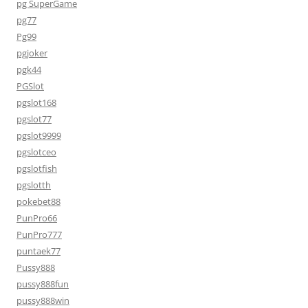
pg SuperGame
pg77
Pg99
pgjoker
pgk44
PGSlot
pgslot168
pgslot77
pgslot9999
pgslotceo
pgslotfish
pgslotth
pokebet88
PunPro66
PunPro777
puntaek77
Pussy888
pussy888fun
pussy888win