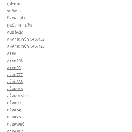
ยูฟ่าเบท
รอยัล558
ล็อกดาวน์168
ศูนย์รวมเกมไพ่
สปอร์ตบุ๊ก
สมัครสมาชิก lotto432
สมัครสมาชิก lotto432
สล็อต
สล็อต168
สล็อต55
สล็อต777
สล็อต888
สล็อต918
สล็อต918kiss
สล็อต99
สล็อตpg
สล็อตxo
สล็อตพุซซี่
สล็อตยูฟ่า