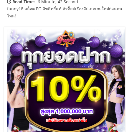
Read Time:
6 Minute, 42 Second
funny18 สล็อต PG ลิขสิทธิ์แท้ ตัวท็อปเรื่องอัปเดตเกมใหม่ก่อนคน
ไหน!