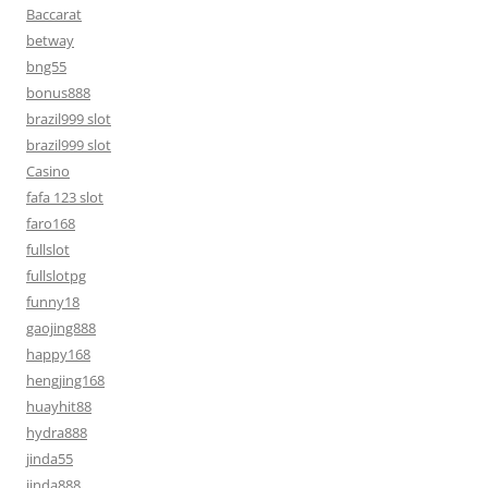
Baccarat
betway
bng55
bonus888
brazil999 slot
brazil999 slot
Casino
fafa 123 slot
faro168
fullslot
fullslotpg
funny18
gaojing888
happy168
hengjing168
huayhit88
hydra888
jinda55
jinda888