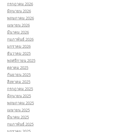
กรกฎาคม 2026
มิถุนายน 2026
พฤษภาคม 2026
เมษายน 2026
มีนาคม 2026
กุมภาพันธ์ 2026
มกราคม 2026
ธันวาคม 2025
พฤศจิกายน 2025
ตุลาคม 2025
กันยายน 2025
สิงหาคม 2025
กรกฎาคม 2025
มิถุนายน 2025
พฤษภาคม 2025
เมษายน 2025
มีนาคม 2025
กุมภาพันธ์ 2025
มกราคม 2025