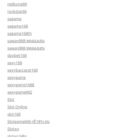
redkong89
rockstar66
sagame
sagame168
sagame168th
sawan888 ทดลองเล่น
sawan888 ทดลองเล่น
sbobet168
sexy168
sexybaccarat168
sexygame
sexygame1688
sexygame992
Slot
Slot Online
slot168
Slotgame666 เข้าสู่ระบบ
Slotxo
slotxo24hr