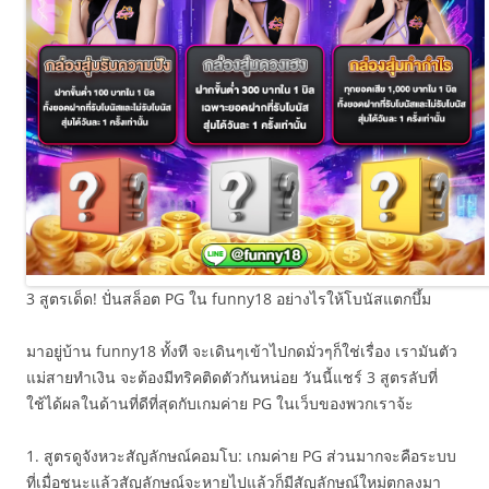
3 สูตรเด็ด! ปั่นสล็อต PG ใน funny18 อย่างไรให้โบนัสแตกบึ้ม
มาอยู่บ้าน funny18 ทั้งที จะเดินๆเข้าไปกดมั่วๆก็ใช่เรื่อง เรามันตัว
แม่สายทำเงิน จะต้องมีทริคติดตัวกันหน่อย วันนี้แชร์ 3 สูตรลับที่
ใช้ได้ผลในด้านที่ดีที่สุดกับเกมค่าย PG ในเว็บของพวกเราจ้ะ
1. สูตรดูจังหวะสัญลักษณ์คอมโบ: เกมค่าย PG ส่วนมากจะคือระบบ
ที่เมื่อชนะแล้วสัญลักษณ์จะหายไปแล้วก็มีสัญลักษณ์ใหม่ตกลงมา