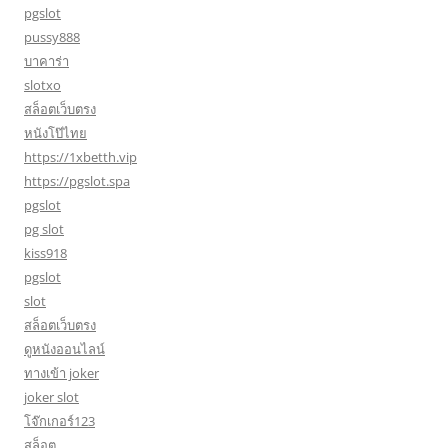
pgslot
pussy888
บาคาร่า
slotxo
สล็อตเว็บตรง
หนังโป๊ไทย
https://1xbetth.vip
https://pgslot.spa
pgslot
pg slot
kiss918
pgslot
slot
สล็อตเว็บตรง
ดูหนังออนไลน์
ทางเข้า joker
joker slot
โจ๊กเกอร์123
สล็อต