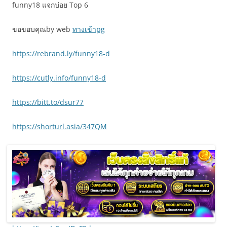
funny18 แจกบ่อย Top 6
ขอขอบคุณby web
ทางเข้าpg
https://rebrand.ly/funny18-d
https://cutly.info/funny18-d
https://bitt.to/dsur77
https://shorturl.asia/347QM