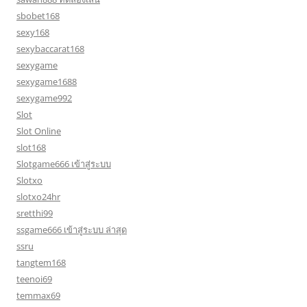
sbobet168
sexy168
sexybaccarat168
sexygame
sexygame1688
sexygame992
Slot
Slot Online
slot168
Slotgame666 เข้าสู่ระบบ
Slotxo
slotxo24hr
sretthi99
ssgame666 เข้าสู่ระบบ ล่าสุด
ssru
tangtem168
teenoi69
temmax69