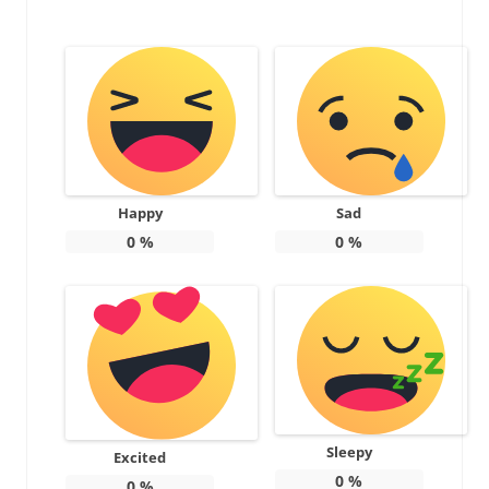
Happy
Sad
0
%
0
%
Sleepy
Excited
0
%
0
%