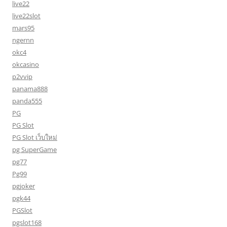
live22
live22slot
mars95
ngernn
okc4
okcasino
p2vvip
panama888
panda555
PG
PG Slot
PG Slot เว็บใหม่
pg SuperGame
pg77
Pg99
pgjoker
pgk44
PGSlot
pgslot168