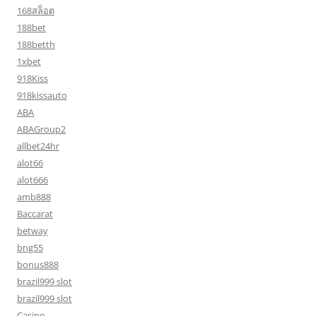
168สล็อต
188bet
188betth
1xbet
918Kiss
918kissauto
ABA
ABAGroup2
allbet24hr
alot66
alot666
amb888
Baccarat
betway
bng55
bonus888
brazil999 slot
brazil999 slot
Casino