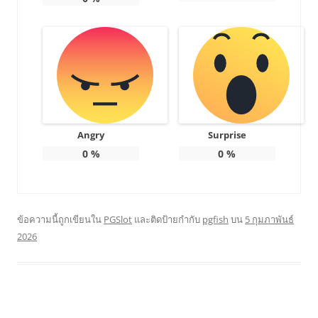
Angry
Surprise
0
%
0
%
ข้อความนี้ถูกเขียนใน
PGSlot
และติดป้ายกำกับ
pgfish
บน
5 กุมภาพันธ์
2026