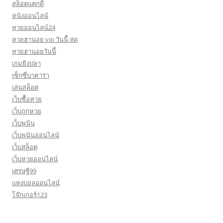
สล็อตแตกดี
หนังออนไลน์
หวยออนไลน์24
หวยฮานอย vip วันนี้ สด
หวยฮานอยวันนี้
เกมยิงปลา
เซ็กซี่บาคาร่า
เล่นสล็อต
เว็บซื้อหวย
เว็บถูกหวย
เว็บพนัน
เว็บพนันออนไลน์
เว็บสล็อต
เว็บหวยออนไลน์
เศรษฐี99
แทงบอลออนไลน์
โจ๊กเกอร์123