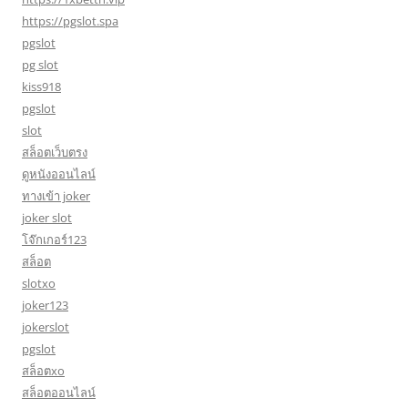
https://pgslot.spa
pgslot
pg slot
kiss918
pgslot
slot
สล็อตเว็บตรง
ดูหนังออนไลน์
ทางเข้า joker
joker slot
โจ๊กเกอร์123
สล็อต
slotxo
joker123
jokerslot
pgslot
สล็อตxo
สล็อตออนไลน์