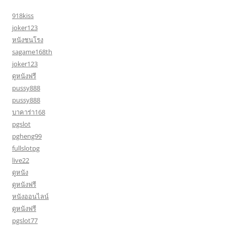
918kiss
joker123
หนังชนโรง
sagame168th
joker123
ดูหนังฟรี
pussy888
pussy888
บาคาร่า168
pgslot
pgheng99
fullslotpg
live22
ดูหนัง
ดูหนังฟรี
หนังออนไลน์
ดูหนังฟรี
pgslot77