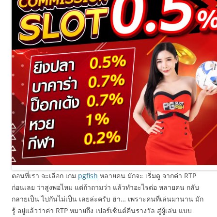
ตอนที่เรา จะเลือก เกม
pgfish
หลายคน มักจะ เริ่มดู จากค่า RTP
ก่อนเลย ว่าสูงพอไหม แต่ถ้าถามว่า แล้วทำอะไรต่อ หลายคน กลับ
กลายเป็น ไปกันไม่เป็น เลยล่ะครับ ฮ่า… เพราะคนที่เล่นมานาน มัก
รู้ อยู่แล้วว่าค่า RTP หมายถึง เปอร์เซ็นต์คืนรางวัล สู่ผู้เล่น แบบ