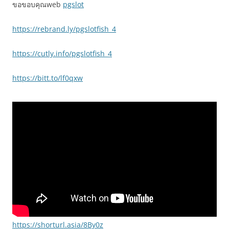
ขอขอบคุณweb
pgslot
https://rebrand.ly/pgslotfish_4
https://cutly.info/pgslotfish_4
https://bitt.to/lf0qxw
https://shorturl.asia/8By0z