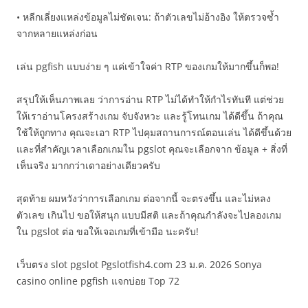
• หลีกเลี่ยงแหล่งข้อมูลไม่ชัดเจน: ถ้าตัวเลขไม่อ้างอิง ให้ตรวจซ้ำ
จากหลายแหล่งก่อน
เล่น pgfish แบบง่าย ๆ แค่เข้าใจค่า RTP ของเกมให้มากขึ้นก็พอ!
สรุปให้เห็นภาพเลย ว่าการอ่าน RTP ไม่ได้ทำให้กำไรทันที แต่ช่วย
ให้เราอ่านโครงสร้างเกม จับจังหวะ และรู้โทนเกม ได้ดีขึ้น ถ้าคุณ
ใช้ให้ถูกทาง คุณจะเอา RTP ไปคุมสถานการณ์ตอนเล่น ได้ดีขึ้นด้วย
และที่สำคัญเวลาเลือกเกมใน pgslot คุณจะเลือกจาก ข้อมูล + สิ่งที่
เห็นจริง มากกว่าเดาอย่างเดียวครับ
สุดท้าย ผมหวังว่าการเลือกเกม ต่อจากนี้ จะตรงขึ้น และไม่หลง
ตัวเลข เกินไป ขอให้สนุก แบบมีสติ และถ้าคุณกำลังจะไปลองเกม
ใน pgslot ต่อ ขอให้เจอเกมที่เข้ามือ นะครับ!
เว็บตรง slot pgslot Pgslotfish4.com 23 ม.ค. 2026 Sonya
casino online pgfish แจกบ่อย Top 72