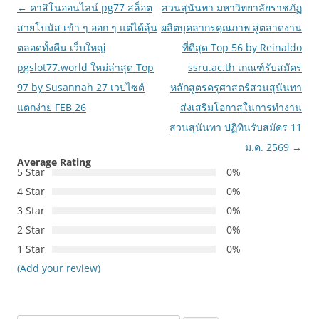
เมนู
←
คาสิโนออนไลน์ pg77 สล็อต
สวนสุนันทา มหาวิทยาลัยราชภัฏ
นำทาง
สายโบนัส เข้า ๆ ออก ๆ แต่ได้ลุ้น
ผลิตบุคลากรคุณภาพ สู่ตลาดงาน
เรื่อง
ตลอดทั้งคืน เว็บใหญ่
ที่ดีสุด Top 56 by Reinaldo
pgslot77.world ใหม่ล่าสุด Top
ssru.ac.th เกณฑ์รับสมัคร
97 by Susannah 27 เวปไซต์
หลักสูตรครุศาสตร์สวนสุนันทา
แตกง่าย FEB 26
ส่งเสริมโอกาสในการทำงาน
สวนสุนันทา ปฏิทินรับสมัคร 11
ม.ค. 2569
→
Average Rating
5 Star
0%
4 Star
0%
3 Star
0%
2 Star
0%
1 Star
0%
(Add your review)