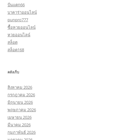
ปั่นแตก66
บาคาร่าออนไลน์
punpro777
ซื้อหวยออนไลน์
หวยออนไลน์
สล็อต
สล็อต168
คลังเก็บ
สิงหาคม 2026
กรกฎาคม 2026
มิถุนายน 2026
พฤษภาคม 2026
เมษายน 2026
มีนาคม 2026
กุมภาพันธ์ 2026
มกราคม 2026