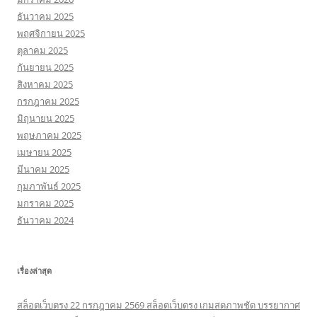
ธันวาคม 2025
พฤศจิกายน 2025
ตุลาคม 2025
กันยายน 2025
สิงหาคม 2025
กรกฎาคม 2025
มิถุนายน 2025
พฤษภาคม 2025
เมษายน 2025
มีนาคม 2025
กุมภาพันธ์ 2025
มกราคม 2025
ธันวาคม 2024
เรื่องล่าสุด
สล็อตเว็บตรง 22 กรกฎาคม 2569 สล็อตเว็บตรง เกมสดภาพชัด บรรยากาศ