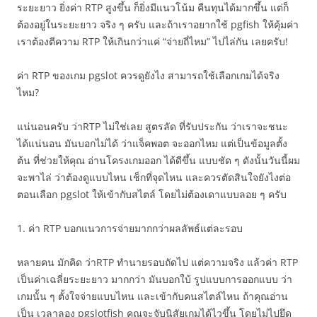
ระยะยาว ยิ่งค่า RTP สูงขึ้น ก็ยิ่งมีแนวโน้ม คืนทุนได้มากขึ้น แต่ก็
ต้องอยู่ในระยะยาว จริง ๆ ครับ และถ้าเราอยากใช้ pgfish ให้คุ้มค่า
เราต้องตีความ RTP ให้เกินกว่าแค่ “จ่ายถี่ไหม” ไปไล่กัน เลยครับ!
ค่า RTP ของเกม pgslot ควรดูยังไง สามารถใช้เลือกเกมได้จริง
ไหม?
แน่นอนครับ ว่าRTP ไม่ใช่เลย สูตรลัด ที่รับประกัน ว่าเราจะชนะ
ได้แน่นอน มันบอกไม่ได้ ว่าแจ็คพอต จะออกไหม แต่เป็นข้อมูลตั้ง
ต้น ที่ช่วยให้คุณ อ่านโครงเกมออก ได้ดีขึ้น แบบชัด ๆ ดังนั้นวันนี้ผม
จะพาไล่ ว่าต้องดูแบบไหน เช็กที่จุดไหน และควรตัดสินใจยังไงต่อ
ตอนเลือก pgslot ให้เข้ากับสไตล์ โดยไม่ต้องเดาแบบลอย ๆ ครับ
1. ค่า RTP บอกแนวการจ่ายมากกว่าผลลัพธ์แต่ละรอบ
หลายคน มักคิด ว่าRTP ทำนายรอบถัดไป แต่ความจริง แล้วค่า RTP
เป็นค่าเฉลี่ยระยะยาว มากกว่า มันบอกใบ้ รูปแบบการออกแบบ ว่า
เกมนั้น ๆ ตั้งใจจ่ายแบบไหน และเข้ากับคนสไตล์ไหน ถ้าคุณอ่าน
เป็น เวลาลอง pgslotfish คุณจะจับนิสัยเกมได้ไวขึ้น โดยไม่ไปยึด