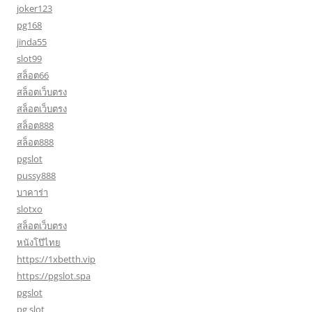
joker123
pg168
jinda55
slot99
สล็อต66
สล็อตเว็บตรง
สล็อตเว็บตรง
สล็อต888
สล็อต888
pgslot
pussy888
บาคาร่า
slotxo
สล็อตเว็บตรง
หนังโป๊ไทย
https://1xbetth.vip
https://pgslot.spa
pgslot
pg slot