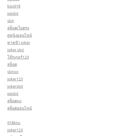
kiss918
pgslot
slot
สล็อตเว็บตรง
ดูหนังออนไลน์
ทางเข้า joker
joker slot
โจ๊กเกอร์123
สล็อต
slotxo
joker123
jokerslot
pgslot
สล็อตxo
สล็อตออนไลน์
918kiss
joker123