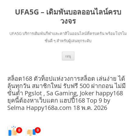
UFA5G – เดิมพันบอลออนไลน์ครบ
วงจร
UFA5G บริการเดิมพันกีฬาและคาสิโนออนไลน์ที่ครบครัน พร้อมโปรโม
ชั่นดี ๆ สำหรับผู้เล่นทุกระดับ
ข้าม
เมนู
ไป
ยัง
เนื้อหา
สล็อต168 ตัวท็อปแห่งวงการสล็อต เล่นง่าย ได้
ลุ้นทุกวัน สมาชิกใหม่ รับฟรี 500 ฝากถอน ไม่มี
ขั่นต่ำ Pgslot , Sa Gaming, Joker happy168
ยุคนี้ต้องหาเว็บแตก แฮปปี้168 Top 9 by
Selma Happy168a.com 18 พ.ค. 2026
0
0