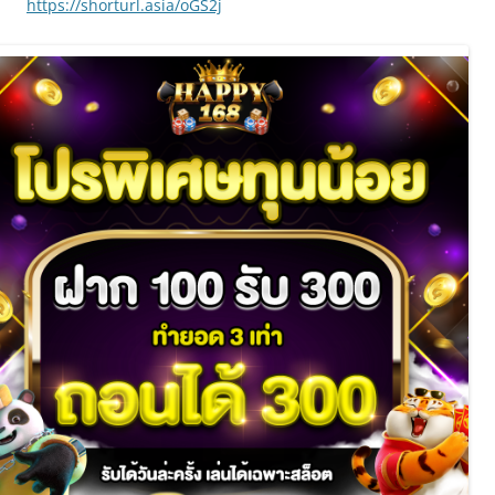
https://shorturl.asia/oGS2j