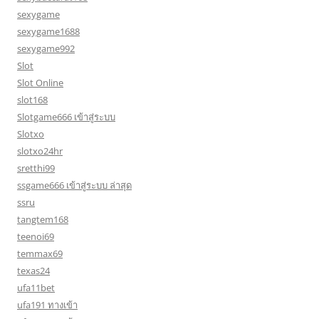
sexygame
sexygame1688
sexygame992
Slot
Slot Online
slot168
Slotgame666 เข้าสู่ระบบ
Slotxo
slotxo24hr
sretthi99
ssgame666 เข้าสู่ระบบ ล่าสุด
ssru
tangtem168
teenoi69
temmax69
texas24
ufa11bet
ufa191 ทางเข้า