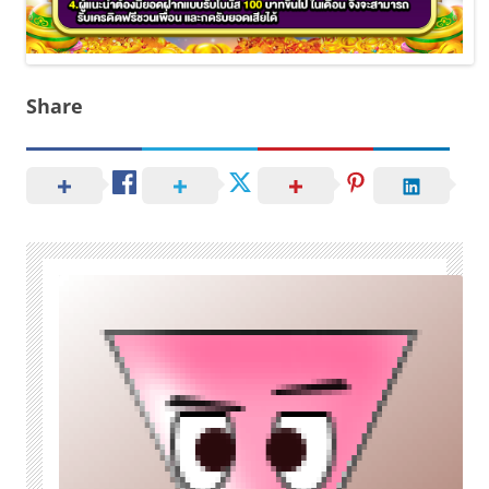
Share