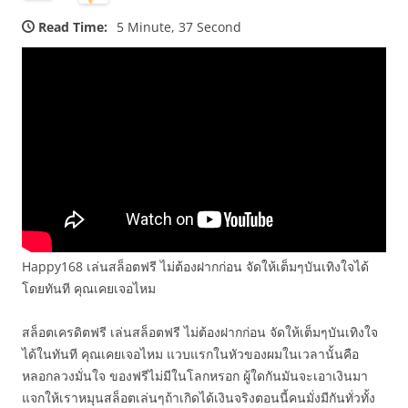
Read Time:
5 Minute, 37 Second
Happy168 เล่นสล็อตฟรี ไม่ต้องฝากก่อน จัดให้เต็มๆบันเทิงใจได้
โดยทันที คุณเคยเจอไหม
สล็อตเครดิตฟรี เล่นสล็อตฟรี ไม่ต้องฝากก่อน จัดให้เต็มๆบันเทิงใจ
ได้ในทันที คุณเคยเจอไหม แวบแรกในหัวของผมในเวลานั้นคือ
หลอกลวงมั่นใจ ของฟรีไม่มีในโลกหรอก ผู้ใดกันมันจะเอาเงินมา
แจกให้เราหมุนสล็อตเล่นๆถ้าเกิดได้เงินจริงตอนนี้คนมั่งมีกันทั่วทั้ง