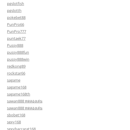
pgslotfish
pgslotth
pokebet88
PunPro66
PunPro777
puntaek77
Pussy888
pussy888fun
pussy888win
redkong89
rockstar66
sagame
sagame168
sagame168th
sawan888 ทดลองเล่น
sawan888 ทดลองเล่น
sbobet168
sexy168
sexybaccarat168