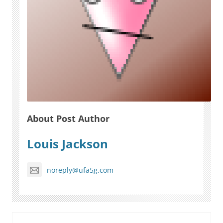
About Post Author
Louis Jackson
noreply@ufa5g.com