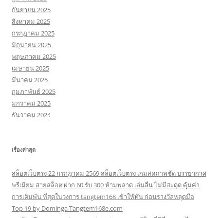
กันยายน 2025
สิงหาคม 2025
กรกฎาคม 2025
มิถุนายน 2025
พฤษภาคม 2025
เมษายน 2025
มีนาคม 2025
กุมภาพันธ์ 2025
มกราคม 2025
ธันวาคม 2024
เรื่องล่าสุด
สล็อตเว็บตรง 22 กรกฎาคม 2569 สล็อตเว็บตรง เกมสดภาพชัด บรรยากาศ
พรีเมียม สายสล็อต ฝาก 60 รับ 300 ห้ามพลาด เล่นลื่น ไม่มีสะดุด คุ้มค่า
การเดิมพัน ที่สุดในวงการ tangtem168 เข้าให้ทัน ก่อนรางวัลหลุดมือ
Top 19 by Dominga Tangtem168e.com