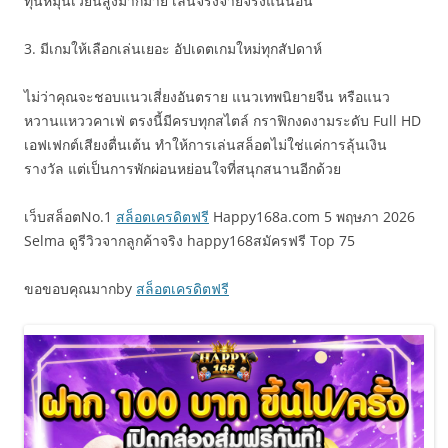
ทุนหมุนเวียนสูงมากมาย เล่นจริงจ่ายจริงแน่นอน
3. มีเกมให้เลือกเล่นเยอะ อัปเดตเกมใหม่ทุกสัปดาห์
ไม่ว่าคุณจะชอบแนวเสี่ยงอันตราย แนวเทพนิยายจีน หรือแนว
หวานแหววคาเฟ่ ตรงนี้มีครบทุกสไตล์ กราฟิกงดงามระดับ Full HD
เอฟเฟกต์เสียงตื่นเต้น ทำให้การเล่นสล็อตไม่ใช่แค่การลุ้นเงิน
รางวัล แต่เป็นการพักผ่อนหย่อนใจที่สนุกสนานอีกด้วย
เว็บสล็อตNo.1
สล็อตเครดิตฟรี
Happy168a.com 5 พฤษภา 2026
Selma ดูรีวิวจากลูกค้าจริง happy168สมัครฟรี Top 75
ขอขอบคุณมากby
สล็อตเครดิตฟรี