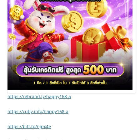
https://rebrand.ly/happy168-a
https://cutly.info/happy168-a
https://bitt.to/njpx4e