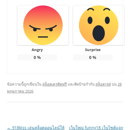
Angry
Surprise
0
%
0
%
ข้อความนี้ถูกเขียนใน
สล็อตเครดิตฟรี
และติดป้ายกำกับ
สล็อต168
บน
28
พฤษภาคม 2026
เมนู
←
918kiss เล่นสล็อตออนไลน์ให้
เว็บใหญ่ funny18 เว็บไซต์แจก