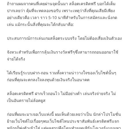
ถ้าถามผมจากคนที่เคยผ่านจุดนั้นมา สล็อตเครดิตฟรี บอกได้เต็ม
ปากเลยว่า คุ้มที่จะทดลองขอรับ เพราะเหตุว่าสิ่งที่คุณเสียมีเพียง
อย่างเดียวคือ เวลา ราว 5-10 นาทีสำหรับในการสมัครและนั่งกด
เล่น แม้กระนั้นสิ่งที่คุณจะได้กลับมาคือ:
ประสบการณ์การเล่นเกมสล็อตระบบจริง โดยไม่ต้องเสี่ยงเงินตัวเอง
จังหวะสำหรับเพื่อการลุ้นเงินรางวัลฟรีๆซึ่งสามารถถอนออกมาใช้
จ่ายได้จริง
ได้เรียนรู้ระบบฝาก-ถอน รวมทั้งความน่าวางใจของเว็บไซต์นั้นๆ
ก่อนที่คุณจะตกลงใจลงทุนด้วยเงินจริงในอนาคต
สล็อตเครดิตฟรี ฝากเร็วถอนไว ไม่มีอย่างต่ำ เล่นจริงจ่ายจริง ไม่
เป็นอันตรายไม่ล้อคยูส
ก่อนที่ผมจะมาเจอเว็บแห่งนี้ ผมเห็นด้วยเลยว่าเป็น นักล่าโปรโมชั่น
ย้ายเว็บไซต์ไปเรื่อยๆพบเว็บไซต์ไหนประชาสัมพันธ์เครดิตฟรีแจก
หนักๆก็พุ่งตัวเข้าใส่ แต่ผลสรุปคือโดนทำยอดเทิร์นโอเวอร์แบบมหา