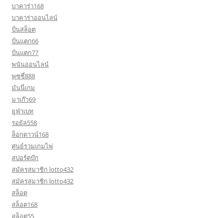
บาคาร่า168
บาคาร่าออนไลน์
ปั่นสล็อต
ปั่นแตก66
ปั่นแตก77
พนันออนไลน์
พุซซี่888
มันนี่เกม
มาเก๊า69
ยูฟ่าเบท
รอยัล558
ล็อกดาวน์168
ศูนย์รวมเกมไพ่
สปอร์ตบุ๊ก
สมัครสมาชิก lotto432
สมัครสมาชิก lotto432
สล็อต
สล็อต168
สล็อต55