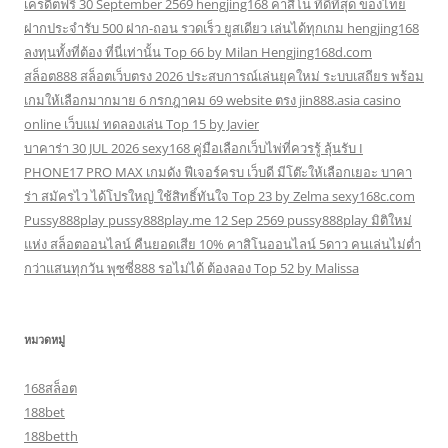
เครดิตฟรี 30 September 2569 hengjing168 คาสิโน ที่ดีที่สุด ของไทย
ฝากประจำรับ 500 ฝาก-ถอน รวดเร็ว ยูสเดียว เล่นได้ทุกเกม hengjing168
ลงทุนทั้งที่ต้อง ที่นี่เท่านั้น Top 66 by Milan Hengjing168d.com
สล็อต888 สล็อตเว็บตรง 2026 ประสบการณ์เล่นยุคใหม่ ระบบเสถียร พร้อม
เกมให้เลือกมากมาย 6 กรกฎาคม 69 website ตรง jin888.asia casino
online เว็บแม่ ทดลองเล่น Top 15 by Javier
บาคาร่า 30 JUL 2026 sexy168 คู่มือเลือกเว็บไพ่ที่ควรรู้ ลุ้นรับ I
PHONE17 PRO MAX เกมดัง ฟีเจอร์ครบ เว็บดี มีโต๊ะให้เลือกเยอะ บาคา
ร่า สมัครไว ได้โปรใหญ่ ใช้สิทธิ์ทันใจ Top 23 by Zelma sexy168c.com
Pussy888play pussy888play.me 12 Sep 2569 pussy888play มิติใหม่
แห่ง สล็อตออนไลน์ คืนยอดเสีย 10% คาสิโนออนไลน์ 5ดาว คนเล่นไม่ต่ำ
กว่าแสนทุกวัน พุซซี่888 รอไม่ได้ ต้องลอง Top 52 by Malissa
หมวดหมู่
168สล็อต
188bet
188betth