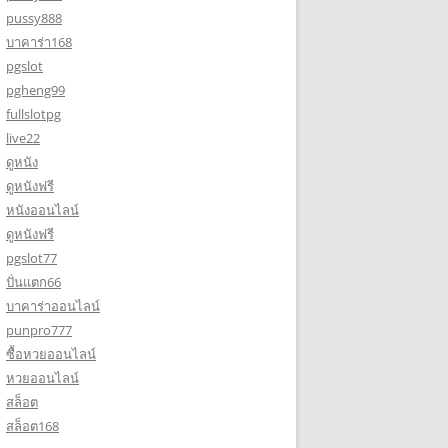
pussy888
บาคาร่า168
pgslot
pgheng99
fullslotpg
live22
ดูหนัง
ดูหนังฟรี
หนังออนไลน์
ดูหนังฟรี
pgslot77
ปั่นแตก66
บาคาร่าออนไลน์
punpro777
ซื้อหวยออนไลน์
หวยออนไลน์
สล็อต
สล็อต168