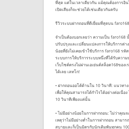
ที่สุด แต่ในเวลาเดียวกัน แม้คุณต้องการอิ
เปิดเสียงก็จะช่วยได้เช่นเดียวกันครับ
รีวิวระบบฝากถอนที่ดีเยี่ยมที่สุดบน faro168
จำเป็นต้องบอกเลยว่า ความเป็น faro168 นั้น
ปรับปรุงและเปลี่ยนแปลงการให้บริการต่างๆตล
น้อยที่ยังไม่เคยเข้าใช้บริการ faro168 รห
ระบบการให้บริการระบบหนึ่งที่ได้รับความน่
เว็บไซต์ตรงไม่ผ่านเอเย่นต์สล็อต168ของ
ได้เลย เลทโก!
• ฝากถอนออโต้ด้านใน 10 วินาที: แนวทางก
เพื่อให้คุณสามารถได้กำไรได้อย่างต่อเนื
10 วินาทีเพียงแค่นั้น
• ไม่มีอย่างน้อยในการฝากถอน: ไม่ว่าคุ
เหตุว่าไม่มีอย่างต่ำในการฝากถอน สามา
สบายและก็เป็นมิตรกับนักเดิมพันทุกคน 1