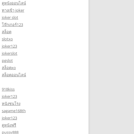
ดูหนังออนไลน์
ทางเข้า joker
joker slot
โจ๊กเกอร์123
สล็อต
slotxo
joker123
jokerslot
pgslot
สล็อตxo
สล็อตออนไลน์
918kiss
joker123
หนังชนโรง
sagame168th
joker123
ดูหนังฟรี
pussy888