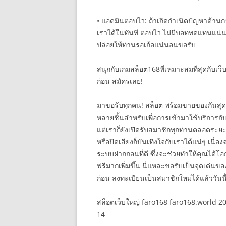
• แอดมินตอบไว: ถ้าเกิดกำเนิดปัญหาด้
เราได้ในทันที ตอบไว ไม่มีบอททดแทนแน่น
ปล่อยให้ท่านรอเก้อแน่นอนขอรับ
สนุกกับเกมสล็อต168ที่เหมาะสมที่สุดกับเว
ก่อน สมัครเลย!
มาขอรับทุกคน! สล็อต พร้อมขายของกันสุด
หลายชิ้นสำหรับเพื่อการเข้ามาใช้บริการกั
แต่เราก็ยังเปิดรับสมาชิกทุกท่านตลอดระย
หรือปิดเสียงก็บันเทิงใจกับเราได้แน่ๆ เนื่
ระบบฝากถอนที่ดี ซึ่งจะช่วยทำให้คุณได้โอ
ฟรีมากเพิ่มขึ้น นี่แหละขอรับเป็นจุดเด่นของ
ก่อน ลงทะเบียนเป็นสมาชิกใหม่ได้แล้ววันนี
สล็อตเว็บใหญ่ faro168 faro168.world 20
14