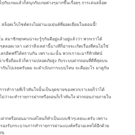
นไปกับเกมแล้วก็สนุกกับเกมต่างๆมากขึ้นเรื่อยๆ การเล่นสล็อต
 สล็อตเว็บไซต์ตรงไม่ผ่านเอเย่นต์ที่ยอดเยี่ยมในตอนนี้!
 สมาชิกทุกคนน่าจะรู้ๆกันดีอยู่แล้วอยู่แล้วว่า พวกเราได้
อดเวลา แต่ว่าสิ่งเหล่านี้บางทีก็อาจจะเกิดเรื่องที่คนไม่ใช่
ัสเครดิตฟรีได้ทราบกัน เพราะฉะนั้น พวกเราจะมารีทิวทัศน์
าเชื่อถือแล้วก็ความปลอดภัยสูง กับระบบฝากถอนที่ดีที่สุดบน
เรากันไปเลยครับผม จะดำเนินการแบบไหน จะคืออะไร มาดูกัน
ารทำรายที่เร็วทันใจนั้นเป็นจุดขายของพวกเราเลยก็ว่าได้
่อง ไม่ว่าจะทำรายการฝากหรือถอนก็เร็วทันใจ ฝากถอนง่ายภายใน
ณจะฝากหรือถอนมากแค่ไหนก็ทำเป็นแบบชิวๆเลยนะครับ เพราะ
รถรองรับกระบวนการทำรายการผ่านแบงค์หรือวอเลทได้อีกด้วย
00%