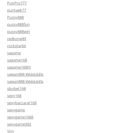
PunPro777
puntaek77
Pussy888
pussy888fun
pussy888win
redkong89
rockstar66
sagame
sagame168
sagame168th
sawan888 ทดลองเล่น
sawan888 ทดลองเล่น
sbobet168
sexy168
sexybaccarat168
sexygame
sexygame1688
sexygame992
Slot