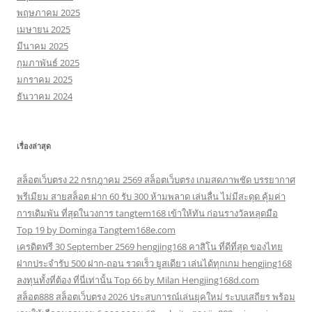
พฤษภาคม 2025
เมษายน 2025
มีนาคม 2025
กุมภาพันธ์ 2025
มกราคม 2025
ธันวาคม 2024
เรื่องล่าสุด
สล็อตเว็บตรง 22 กรกฎาคม 2569 สล็อตเว็บตรง เกมสดภาพชัด บรรยากาศ
พรีเมียม สายสล็อต ฝาก 60 รับ 300 ห้ามพลาด เล่นลื่น ไม่มีสะดุด คุ้มค่า
การเดิมพัน ที่สุดในวงการ tangtem168 เข้าให้ทัน ก่อนรางวัลหลุดมือ
Top 19 by Dominga Tangtem168e.com
เครดิตฟรี 30 September 2569 hengjing168 คาสิโน ที่ดีที่สุด ของไทย
ฝากประจำรับ 500 ฝาก-ถอน รวดเร็ว ยูสเดียว เล่นได้ทุกเกม hengjing168
ลงทุนทั้งที่ต้อง ที่นี่เท่านั้น Top 66 by Milan Hengjing168d.com
สล็อต888 สล็อตเว็บตรง 2026 ประสบการณ์เล่นยุคใหม่ ระบบเสถียร พร้อม