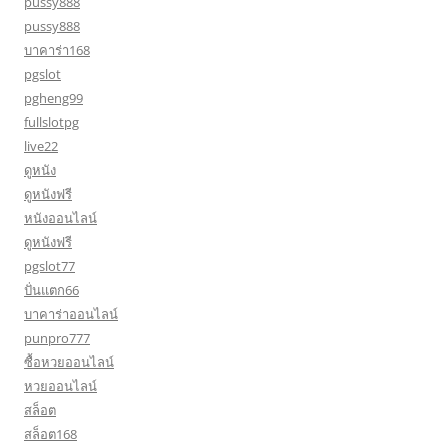
pussy888
pussy888
บาคาร่า168
pgslot
pgheng99
fullslotpg
live22
ดูหนัง
ดูหนังฟรี
หนังออนไลน์
ดูหนังฟรี
pgslot77
ปั่นแตก66
บาคาร่าออนไลน์
punpro777
ซื้อหวยออนไลน์
หวยออนไลน์
สล็อต
สล็อต168