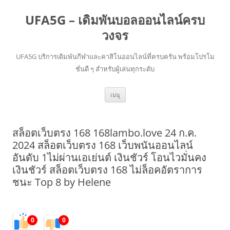
UFA5G – เดิมพันบอลออนไลน์ครบ
วงจร
UFA5G บริการเดิมพันกีฬาและคาสิโนออนไลน์ที่ครบครัน พร้อมโปรโม
ชั่นดี ๆ สำหรับผู้เล่นทุกระดับ
ข้าม
เมนู
ไป
ยัง
เนื้อหา
สล็อตเว็บตรง 168 168lambo.love 24 ก.ค.
2024 สล็อตเว็บตรง 168 เว็บพนันออนไลน์
อันดับ 1ไม่ผ่านเอเย่นต์ เงินชัวร์ โอนไวมั่นคง
เงินชัวร์ สล็อตเว็บตรง 168 ไม่ล็อคอัตราการ
ชนะ Top 8 by Helene
0
0