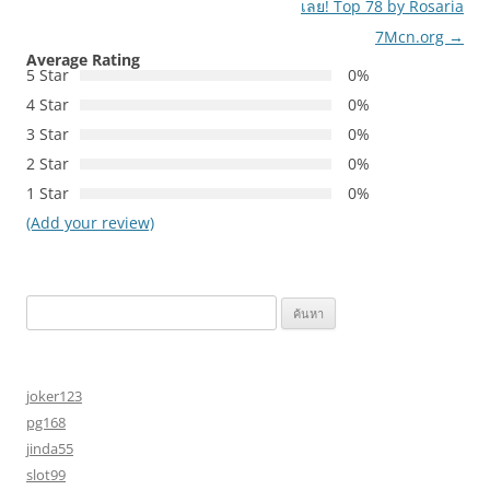
เลย! Top 78 by Rosaria
7Mcn.org
→
Average Rating
5 Star
0%
4 Star
0%
3 Star
0%
2 Star
0%
1 Star
0%
(Add your review)
ค้นหา
สำหรับ:
joker123
pg168
jinda55
slot99