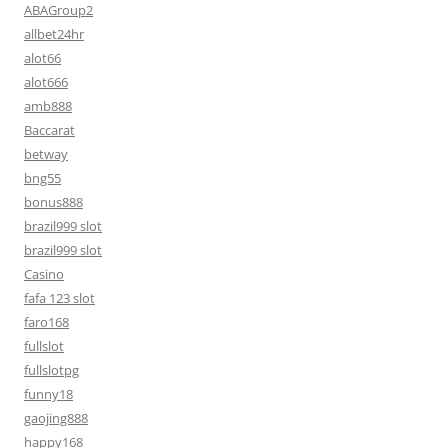
ABAGroup2
allbet24hr
alot66
alot666
amb888
Baccarat
betway
bng55
bonus888
brazil999 slot
brazil999 slot
Casino
fafa 123 slot
faro168
fullslot
fullslotpg
funny18
gaojing888
happy168