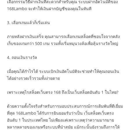
เลือกกรรมวิธีฝากเงินที่สะดวกสำหรับคุณ ระบบฝากอัตโนมัติของ
168Lambo จะทำให้เงินฝากบัญชีของคุณในทันที
3. เลือกเกมแล้วก็เริ่มเล่น
ภายหลังฝากเงินเสร็จ คุณสามารถเลือกเกมสล็อตที่ชอบใจจากคลัง
เก็บของเกมกว่า 500 เกม รวมทั้งเริ่มหมุนวงล้อเพื่อลุ้นรางวัลใหญ่
4. ถอนเงินรางวัล
เมื่อคุณได้กำไรได้ ระบบเบิกเงินอัตโนมัติจะช่วยทำให้คุณถอนเงิน
ได้อย่างรวดเร็วรวมทั้งง่ายดาย
เพราะเหตุไรสล็อตเว็บตรง 168 ถึงเป็นเว็บสล็อตอันดับ 1 ในไทย?
ด้วยความตั้งใจจริงสำหรับการมอบประสบการณ์การเดิมพันที่ดีเยี่ยม
ที่สุด 168Lambo ได้รับการยินยอมรับว่าเป็น เว็บสล็อตเว็บตรง
อันดับ 1 ในประเทศไทย ไม่เพียงแค่เพราะเหตุว่าความมากมาย
หลากหลายของเกมหรือระบบที่นำสมัย แม้กระนั้นยังรวมถึงการให้