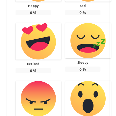
Happy
Sad
0
%
0
%
Sleepy
Excited
0
%
0
%