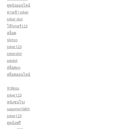
ดูหนังออนไลน์
ทางเข้า joker
joker slot
โจ๊กเกอร์123
สล็อต
slotxo
joker123
jokerslot
pgslot
สล็อตxo
สล็อตออนไลน์
918kiss
joker123
หนังชนโรง
sagame168th
joker123
ดูหนังฟรี