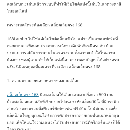
คุณลักษณะเด่นแล้วก็ระบบที่ทำให้เว็บไซต์แห่งนี้เด่นในแวดวงคาสิ
โนออนไลน์
เพราะเหตุใดจะต้องเลือก สล็อตเว็บตรง 168
168Lambo ไม่ใช่แค่เว็บไซต์สล็อตทั่วไป แต่ว่าเป็นแพลตฟอร์มที่
ออกแบบมาเพื่อมอบประสบการณ์การเดิมพันที่เหนือระดับ ด้วย
ประสบการณ์อันยาวนานในแวดวงรวมทั้งความเข้าใจในความ
ต้องการของผู้เล่น ทำให้เว็บแห่งนี้สามารถตอบปัญหาได้อย่างครบ
ครัน นี่คือเหตุผลที่คุณควรที่จะเลือก สล็อตเว็บตรง 168
1. ความมากมายหลากหลายของเกมสล็อต
สล็อตเว็บตรง 168
มีเกมสล็อตให้เลือกเล่นมากยิ่งกว่า 500 เกม
ตั้งแต่สล็อตคลาสสิกที่เรียบง่ายไปจนกระทั่งสล็อตวิดีโอที่มีกราฟิก
สวยสดงดงามรวมทั้งฟีเจอร์พิเศษ เช่น ฟรีสปิน โบนัสเกม รวมทั้ง
แจ็คพ็อตใหญ่ ทุกเกมได้รับการคัดสรรจากค่ายเกมชั้นแนวหน้าสุด
ยอด เพื่อให้แน่ใจว่าผู้เล่นจะได้รับประสบการณ์ที่ครึกครื้นและก็ได้
โอกาสชนะสูง