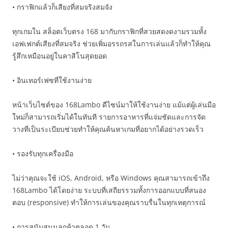
• กราฟิกแล้วก็เสียงที่สมจริงสมจัง
ทุกเกมใน สล็อตเว็บตรง 168 มากับกราฟิกที่สวยสดงดงามรวมทั้ง
เอฟเฟกต์เสียงที่สมจริง ช่วยเพิ่มอรรถรสในการเล่นแล้วก็ทำให้คุณ
รู้สึกเหมือนอยู่ในคาสิโนสุดยอด
• อินเทอร์เฟซที่ใช้งานง่าย
หน้าเว็บไซต์ของ 168Lambo ดีไซน์มาให้ใช้งานง่าย แม้แต่ผู้เล่นมือ
ใหม่ก็สามารถเริ่มได้ในทันที รายการอาหารที่แจ่มชัดและการจัด
วางที่เป็นระเบียบช่วยทำให้คุณค้นหาเกมที่อยากได้อย่างรวดเร็ว
• รองรับทุกเครื่องมือ
ไม่ว่าคุณจะใช้ iOS, Android, หรือ Windows คุณสามารถเข้าถึง
168Lambo ได้โดยง่าย ระบบที่เสถียรรวมทั้งการออกแบบที่สนอง
ตอบ (responsive) ทำให้การเล่นของคุณราบรื่นในทุกเหตุการณ์
• การสนับสนุนลูกค้าตลอด 1 วัน