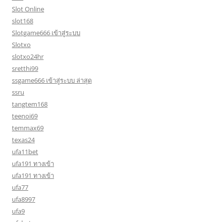
Slot Online
slot168
Slotgame666 เข้าสู่ระบบ
Slotxo
slotxo24hr
sretthi99
ssgame666 เข้าสู่ระบบ ล่าสุด
ssru
tangtem168
teenoi69
temmax69
texas24
ufa11bet
ufa191 ทางเข้า
ufa191 ทางเข้า
ufa77
ufa8997
ufa9